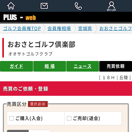
ゴルフ会員権TOP
会員権相場
宮城県
おおさとゴル
おおさとゴルフ倶楽部
オオサトゴルフクラブ
ガイド
相 場
ニュース
売買依頼
[ １８Ｈ | 丘陵 ]
売買のご依頼・登録
売買区分
選択必須
ご購入(入会)
ご売却(退会)