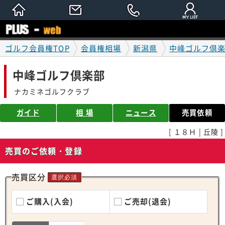
ゴルフ会員権TOP
会員権相場
新潟県
中峰ゴルフ倶
中峰ゴルフ倶楽部
ナカミネゴルフクラブ
ガイド
相 場
ニュース
売買依頼
[ １８Ｈ | 丘陵 ]
売買のご依頼・登録
売買区分
選択必須
ご購入(入会)
ご売却(退会)