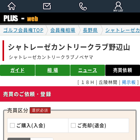
ゴルフ会員権TOP
会員権相場
長野県
シャトレーゼ
シャトレーゼカントリークラブ野辺山
シャトレーゼカントリークラブノベヤマ
ガイド
相 場
ニュース
売買依頼
[ １８Ｈ | 丘陵林間 |
掲示板
]
売買のご依頼・登録
売買区分
選択必須
ご購入(入会)
ご売却(退会)