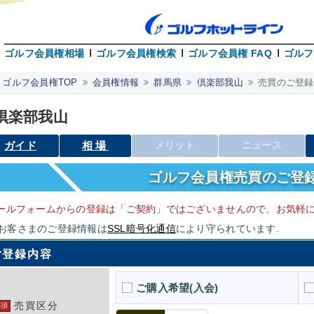
ゴルフ会員権相場
ゴルフ会員権検索
ゴルフ会員権 FAQ
ゴルフ
ゴルフ会員権TOP
会員権情報
群馬県
倶楽部我山
売買のご登録
倶楽部我山
ガイド
相場
メリット
ニュース
ゴルフ会員権売買のご登
ールフォームからの登録は「ご契約」ではございませんので、お気軽に
お客さまのご登録情報は
SSL暗号化通信
により守られています.
ご登録内容
ご購入希望(入会)
売買区分
必須