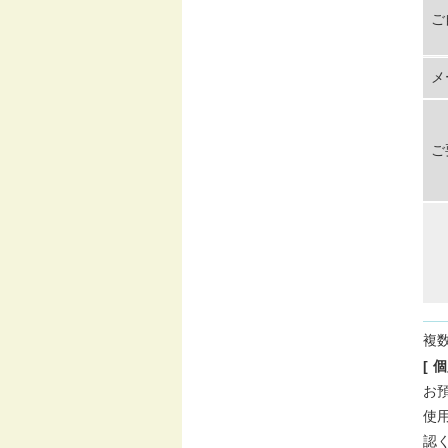
ご
メ
ご
複
[ 
お
使
認