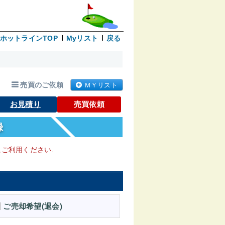
ホットラインTOP
Myリスト
戻る
売買のご依頼
ＭＹリスト
お見積り
売買依頼
録
ご利用ください.
ご売却希望(退会)