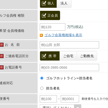
個人
法人
ルフ会員権 種類
正会員
万円(税込)
希望 会員権価格
ゴルフ会員権相場を表示
お名前
必須
ご連絡電話区分
携 帯
ご自宅
ご勤務先
必須
お電話番号
必須
ゴルフホットライン+担当者名
連絡対応
担当者名
-
便番号
郵便番号を入力で住