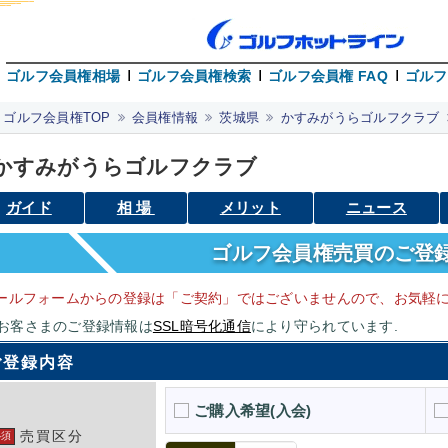
ゴルフ会員権相場
ゴルフ会員権検索
ゴルフ会員権 FAQ
ゴルフ
ゴルフ会員権TOP
会員権情報
茨城県
かすみがうらゴルフクラブ
かすみがうらゴルフクラブ
ガイド
相場
メリット
ニュース
ゴルフ会員権売買のご登
ールフォームからの登録は「ご契約」ではございませんので、お気軽に
お客さまのご登録情報は
SSL暗号化通信
により守られています.
ご登録内容
ご購入希望(入会)
売買区分
必須