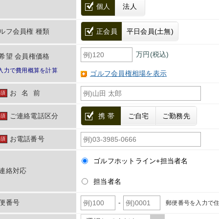
個人
法人
ルフ会員権 種類
正会員
平日会員(土無)
万円(税込)
希望 会員権価格
入力で費用概算を計算
ゴルフ会員権相場を表示
お名前
必須
ご連絡電話区分
携 帯
ご自宅
ご勤務先
必須
お電話番号
必須
ゴルフホットライン+担当者名
連絡対応
担当者名
-
便番号
郵便番号を入力で住