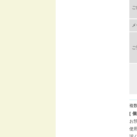
ご
メ
ご
複
[ 
お
使
認