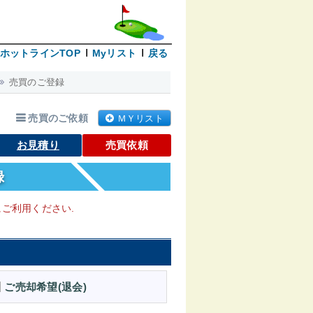
ホットラインTOP
Myリスト
戻る
売買のご登録
売買のご依頼
ＭＹリスト
お見積り
売買依頼
録
ご利用ください.
ご売却希望(退会)