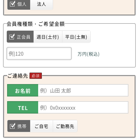
個人
法人
会員権種類・ご希望金額
正会員
週日(土付)
平日(土無)
万円(税込)
ご連絡先
必須
お名前
TEL
携帯
ご自宅
ご勤務先