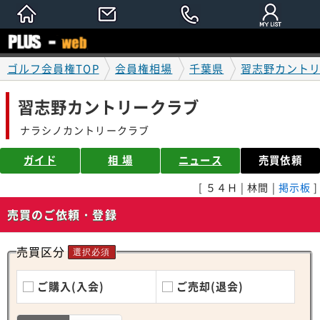
ゴルフ会員権TOP
会員権相場
千葉県
習志野カント
習志野カントリークラブ
ナラシノカントリークラブ
ガイド
相 場
ニュース
売買依頼
[ ５４Ｈ | 林間 |
掲示板
]
売買のご依頼・登録
売買区分
選択必須
ご購入(入会)
ご売却(退会)