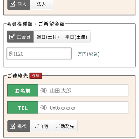
個人
法人
会員権種類・ご希望金額
正会員
週日(土付)
平日(土無)
万円(税込)
ご連絡先
必須
お名前
TEL
携帯
ご自宅
ご勤務先