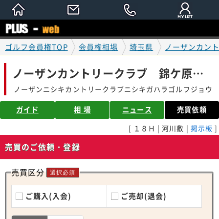
ゴルフ会員権TOP
会員権相場
埼玉県
ノーザンカン
ノーザンカントリークラブ 錦ケ原ゴルフ場
ノーザンニシキカントリークラブニシキガハラゴルフジョウ
ガイド
相 場
ニュース
売買依頼
[ １８Ｈ | 河川敷 |
掲示板
]
売買のご依頼・登録
売買区分
選択必須
ご購入(入会)
ご売却(退会)