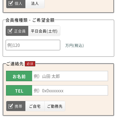
個人
法人
会員権種類・ご希望金額
正会員
平日会員(土付)
万円(税込)
ご連絡先
必須
お名前
TEL
携帯
ご自宅
ご勤務先