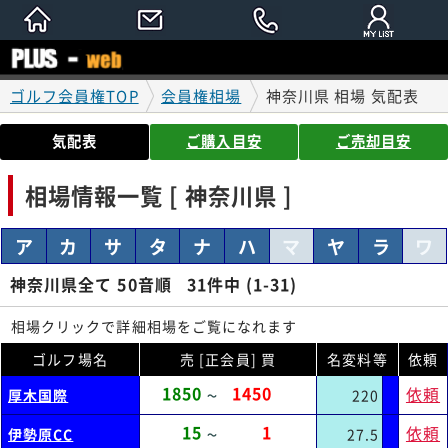
ゴルフ会員権TOP
会員権相場
神奈川県 相場 気配表
気配表
ご購入目安
ご売却目安
相場情報一覧 [ 神奈川県 ]
ア
カ
サ
タ
ナ
ハ
マ
ヤ
ラ
ワ
神奈川県全て 50音順
31
件中 (1-31)
相場クリックで詳細相場をご覧になれます
ゴルフ場名
売 [正会員] 買
名変料等
依頼
1850
1450
依頼
厚木国際
220
～
15
1
依頼
伊勢原CC
27.5
～