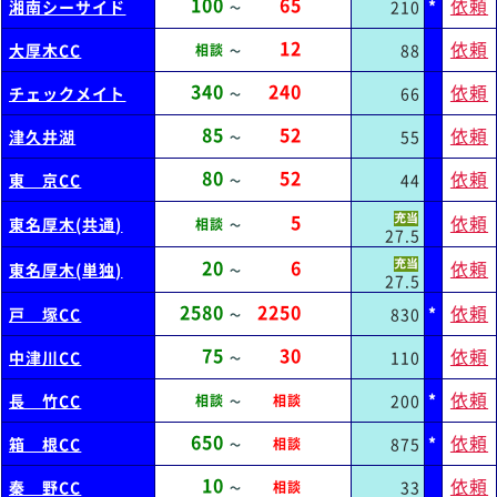
100
65
依頼
*
湘南シーサイド
210
～
12
依頼
大厚木CC
88
相談
～
340
240
依頼
チェックメイト
66
～
85
52
依頼
津久井湖
55
～
80
52
依頼
東 京CC
44
～
5
依頼
東名厚木(共通)
相談
～
27.5
20
6
依頼
東名厚木(単独)
～
27.5
2580
2250
依頼
*
戸 塚CC
830
～
75
30
依頼
中津川CC
110
～
依頼
*
長 竹CC
200
相談
相談
～
650
依頼
*
箱 根CC
875
相談
～
10
依頼
秦 野CC
33
相談
～