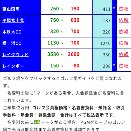
260
190
依頼
*
葉山国際
411
～
760
630
依頼
平塚富士見
187
～
820
700
依頼
本厚木CC
220
～
1130
700
依頼
横 浜CC
1240
～
3580
2600
依頼
レイクウッド
330
～
150
80
依頼
*
レインボー
208
～
ゴルフ場名をクリックするとゴルフ場ガイドをご覧になれま
す。
・名変料の後に*マークがある場合、入会預託金が名変料に含
まれています。
金額単位万円
ゴルフ会員権価格・名義書換料・預託金・取引
手数料・年会費・募集金額・合計はすべて税込表示です.
・名変料の前に
マークがある場合、PGMグループのゴルフ
場で充当可能金額まで名義書換料を減額できます.