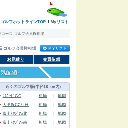
ゴルフホットラインTOP
Myリスト
神コース ゴルフ会員権相場
ゴルフ会員権相場
ＭＹリスト
お見積り
売買依頼
気配値-
近くのゴルフ場(半径10 km内)
ｺﾑｳｯﾄﾞGC
相場
｜
地図
●
大甲賀CC油日
相場
｜
地図
●
富士ｽﾀｼﾞｱﾑ北
相場
｜
地図
●
富士ｽﾀｼﾞｱﾑ南
相場
｜
地図
●