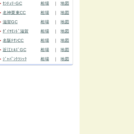
ｾﾝﾁｭﾘｰGC
相場
｜
地図
●
名神栗東CC
相場
｜
地図
●
滋賀GC
相場
｜
地図
●
ﾀﾞｲﾔﾓﾝﾄﾞ滋賀
相場
｜
地図
●
名阪ﾁｻﾝCC
相場
｜
地図
●
近江ﾋﾙｽﾞGC
相場
｜
地図
●
ｼﾞｬﾊﾟﾝｸﾗｼｯｸ
相場
｜
地図
●