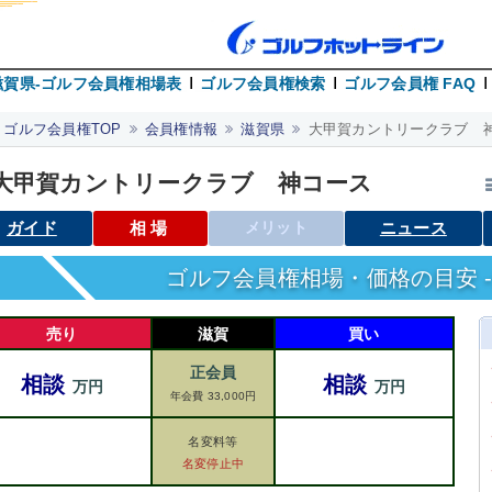
滋賀県-ゴルフ会員権相場表
ゴルフ会員権検索
ゴルフ会員権 FAQ
ゴルフ会員権TOP
会員権情報
滋賀県
大甲賀カントリークラブ 
大甲賀カントリークラブ 神コース
ガイド
相場
メリット
ニュース
ゴルフ会員権相場・価格の目安 -
売り
滋賀
買い
正会員
相談
相談
万円
万円
年会費 33,000円
名変料等
名変停止中