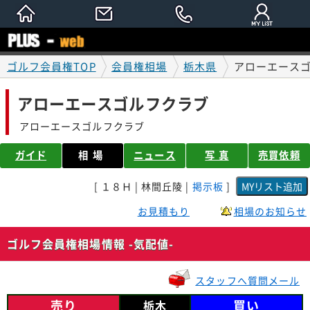
ゴルフ会員権TOP
会員権相場
栃木県
アローエースゴ
アローエースゴルフクラブ
アローエースゴルフクラブ
ガイド
相場
ニュース
写 真
売買依頼
[ １８Ｈ | 林間丘陵 |
掲示板
]
お見積もり
相場のお知らせ
ゴルフ会員権相場情報 -気配値-
スタッフへ質問メール
売り
買い
栃木