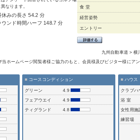
は異なります。
食 堂
昼休みの長さ 54.2 分
経営姿勢
ラウンド時間ハーフ 148.7 分
エントリー
九州自動車道 > 横川
び当ホームページ閲覧者様ご協力のもと、会員様及びビジター様にア
■
コースコンディション
■
ハウス
グリーン
4.9
クラブハ
フェアウエイ
4.9
浴 室
ティグランド
4.8
女性用施
練習場