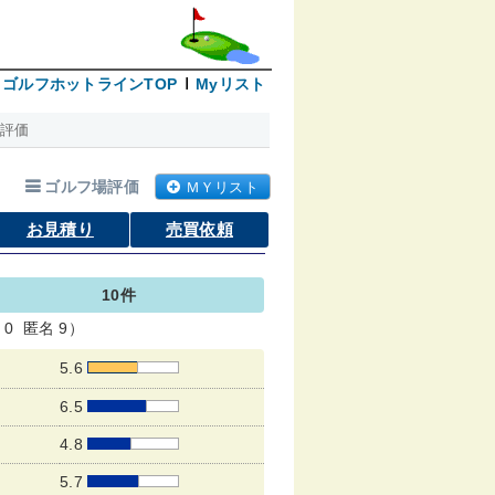
ゴルフホットラインTOP
Myリスト
評価
ゴルフ場評価
ＭＹリスト
お見積り
売買依頼
10件
0 匿名 9）
5.6
6.5
4.8
5.7