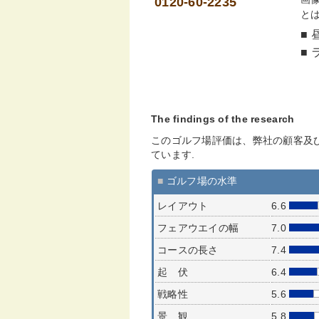
0120-60-2235
と
■ 
■ 
The findings of the research
このゴルフ場評価は、弊社の顧客及
ています.
■
ゴルフ場の水準
レイアウト
6.6
フェアウエイの幅
7.0
コースの長さ
7.4
起 伏
6.4
戦略性
5.6
景 観
5.8