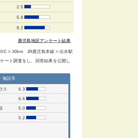
2.5
5.8
8.2
鹿児島地区アンケート結果
IC > 30km JR鹿児島本線 > 出水駅
ンケート調査をし、回答結果を公開し
・施設等
ウス
6.3
6.6
設
5.0
5.2