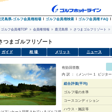
鹿児島県-ゴルフ会員権相場
ゴルフ会員権検索
ゴルフ会員権 FAQ
ゴルフ会員権TOP
会員権情報
鹿児島県
さつまゴルフリゾート
さつまゴルフリゾート
ガイド
相場
メリット
ニュース
有効回答数
内 訳 ：（メンバー 1 ビジター 
総合評価(平均)
ゴルフ場の水準
コースコンディション
ハウス・施設等
像はアンケート回答されているゴルフ場