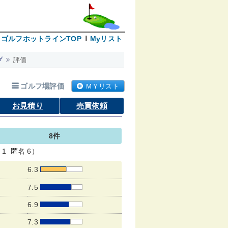
ゴルフホットラインTOP
Myリスト
ブ
評価
ゴルフ場評価
ＭＹリスト
お見積り
売買依頼
8件
1 匿名 6）
6.3
7.5
6.9
7.3