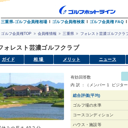
三重県-ゴルフ会員権相場
ゴルフ会員権検索
ゴルフ会員権 FAQ
ゴルフ会員権TOP
会員権情報
三重県
フォレスト芸濃ゴルフクラ
フォレスト芸濃ゴルフクラブ
ガイド
相場
メリット
ニュース
有効回答数
内 訳 ：（メンバー 1 ビジター 
総合評価(平均)
ゴルフ場の水準
コースコンディション
ハウス・施設等