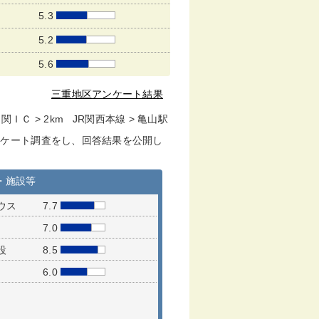
5.3
5.2
5.6
三重地区アンケート結果
 関ＩＣ > 2km JR関西本線 > 亀山駅
ンケート調査をし、回答結果を公開し
・施設等
ウス
7.7
7.0
設
8.5
6.0