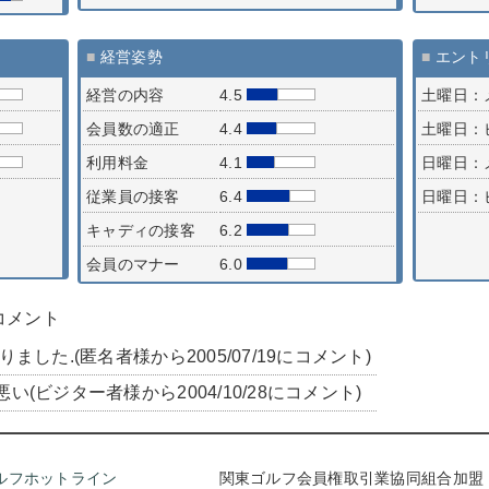
■
経営姿勢
■
エント
経営の内容
4.5
土曜日：
会員数の適正
4.4
土曜日：
利用料金
4.1
日曜日：
従業員の接客
6.4
日曜日：
キャディの接客
6.2
会員のマナー
6.0
コメント
した.(匿名者様から2005/07/19にコメント)
(ビジター者様から2004/10/28にコメント)
ルフホットライン
関東ゴルフ会員権取引業協同組合加盟