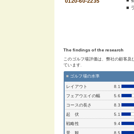
■ 
0120-60-2235
■ 
The findings of the research
このゴルフ場評価は、弊社の顧客及
ています.
■
ゴルフ場の水準
レイアウト
8.1
フェアウエイの幅
5.6
コースの長さ
8.3
起 伏
5.1
戦略性
9.4
景 観
8.5