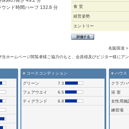
昼休みの長さ 49.2 分
食 堂
ラウンド時間ハーフ 132.8 分
経営姿勢
エントリー
名阪国道 >
び当ホームページ閲覧者様ご協力のもと、会員様及びビジター様にア
■
コースコンディション
■
ハウス
グリーン
7.3
クラブハ
フェアウエイ
6.5
浴 室
ティグランド
6.8
女性用施
練習場