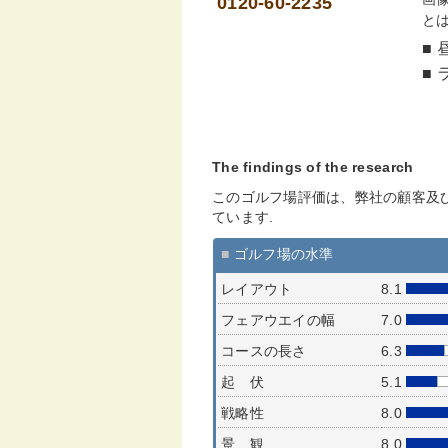
0120-60-2235
と
■ 
■ 
The findings of the research
このゴルフ場評価は、弊社の顧客及
ています.
■
ゴルフ場の水準
レイアウト
8.1
フェアウエイの幅
7.0
コースの長さ
6.3
起 伏
5.1
戦略性
8.0
景 観
8.0