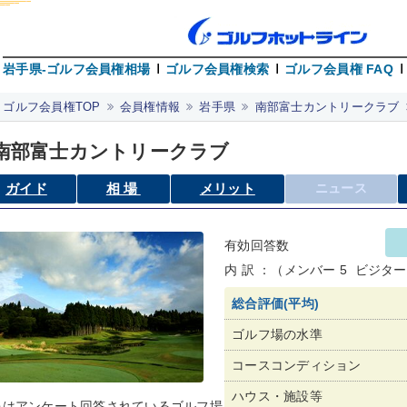
岩手県-ゴルフ会員権相場
ゴルフ会員権検索
ゴルフ会員権 FAQ
ゴルフ会員権TOP
会員権情報
岩手県
南部富士カントリークラブ
南部富士カントリークラブ
ガイド
相場
メリット
ニュース
有効回答数
内 訳 ：（メンバー 5 ビジター 
総合評価(平均)
ゴルフ場の水準
コースコンディション
ハウス・施設等
像はアンケート回答されているゴルフ場