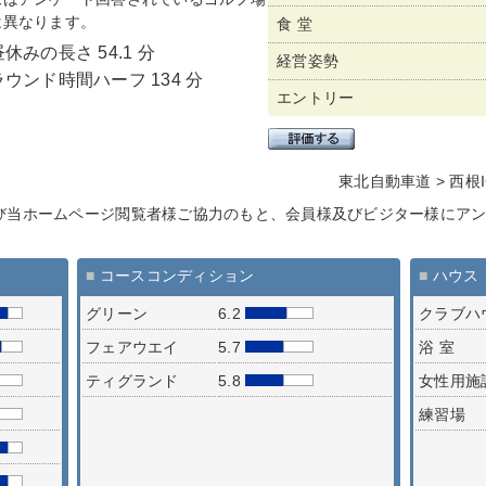
は異なります。
食 堂
昼休みの長さ 54.1 分
経営姿勢
ラウンド時間ハーフ 134 分
エントリー
東北自動車道 > 西根IC
び当ホームページ閲覧者様ご協力のもと、会員様及びビジター様にア
■
コースコンディション
■
ハウス
グリーン
6.2
クラブハ
フェアウエイ
5.7
浴 室
ティグランド
5.8
女性用施
練習場