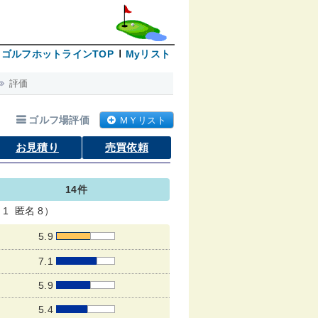
ゴルフホットラインTOP
Myリスト
評価
ゴルフ場評価
ＭＹリスト
お見積り
売買依頼
14件
1 匿名 8）
5.9
7.1
5.9
5.4