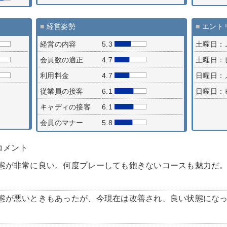
■
経営姿勢
■
エント
経営の内容
5.3
土曜日：
会員数の適正
4.7
土曜日：
利用料金
4.7
日曜日：
従業員の接客
6.1
日曜日：
キャディの接客
6.1
会員のマナー
5.8
コメント
が非常に良い。何度プレーしても飽きないコースも魅力だ。(匿名者
態が悪いときもあったが、今現在は改善され、良い状態になっ