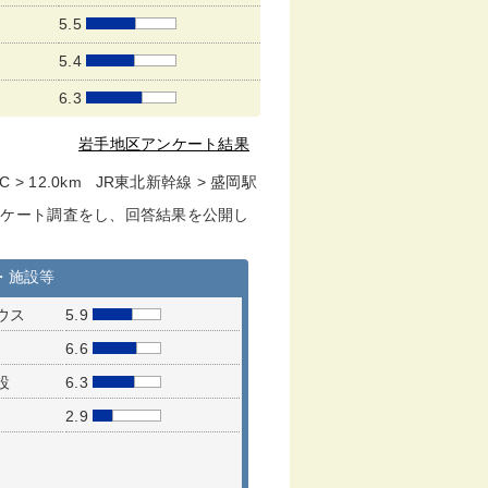
5.5
5.4
6.3
岩手地区アンケート結果
 > 12.0km JR東北新幹線 > 盛岡駅
ンケート調査をし、回答結果を公開し
・施設等
ウス
5.9
6.6
設
6.3
2.9