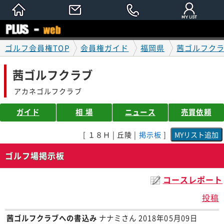
ゴルフ会員権TOP
会員権ガイド
福岡県
茜ゴルフク
茜ゴルフクラブ
アカネゴルフクラブ
ガイド
相 場
ニュース
売買依頼
[ １８Ｈ | 丘陵 |
掲示板
]
ゴルフ場掲示板
コースレポート
投稿
茜ゴルフクラブへの書込み
ナナミさん 2018年05月09日