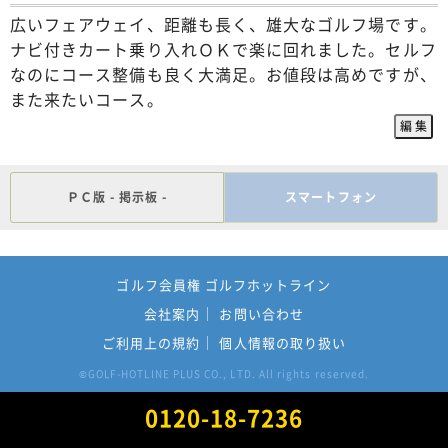
広いフェアウェイ、距離も長く、雄大なゴルフ場です。
ナビ付きカート乗り入れＯＫで楽に回れました。セルフ
なのにコース整備も良く大満足。お値段は高めですが、
また来たいコース。
ＰＣ版 - 掲示板 -
スマートフォン
ゴルフ会員権 ゴルフホットライン
会社案内
お問い合わせ
ご利用上の規約
個人情報の取り扱い
GOLF-HOTLINE PLUS CO., LTD. All rights reserved.
©
0120-18-7236