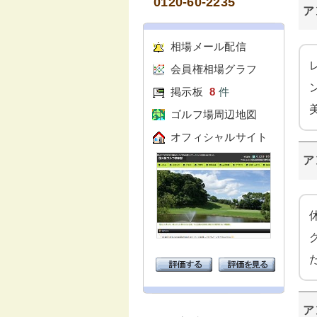
0120-60-2235
ア
相場メール配信
会員権相場グラフ
掲示板
8
件
ゴルフ場周辺地図
オフィシャルサイト
ア
ア