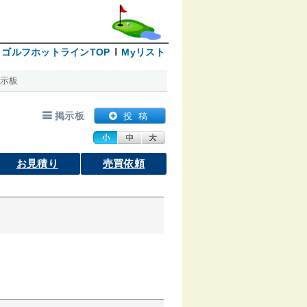
ゴルフホットラインTOP
Myリスト
示板
掲示板
投 稿
お見積り
売買依頼