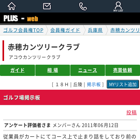
ゴルフ会員権TOP
会員権ガイド
兵庫県
赤穂カンツ
赤穂カンツリークラブ
アコウカンツリークラブ
ガイド
相 場
ニュース
売買依頼
[ １８Ｈ | 丘陵 |
掲示板
]
ゴルフ場掲示板
投稿
アンケート評価者さま
メンバーさん 2011年06月12日
従業員がカートにてコース上で止まり話をしており前の