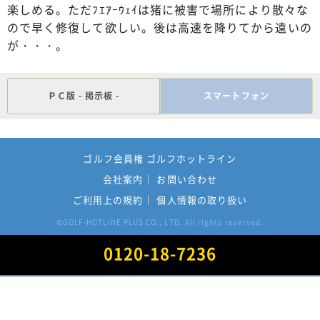
楽しめる。ただﾌｴｱｰｳｪｲは猪に被害で場所により散々な
ので早く修復して欲しい。後は高速を降りてから遠いの
が・・・。
ＰＣ版 - 掲示板 -
スマートフォン
ゴルフ会員権 ゴルフホットライン
会社案内
お問い合わせ
ご利用上の規約
個人情報の取り扱い
GOLF-HOTLINE PLUS CO., LTD. All rights reserved.
©
0120-18-7236