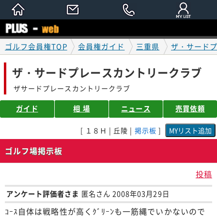
ゴルフ会員権TOP
会員権ガイド
三重県
ザ・サード
ザ・サードプレースカントリークラブ
ザサードプレースカントリークラブ
ガイド
相 場
ニュース
売買依頼
[ １８Ｈ | 丘陵 |
掲示板
]
ゴルフ場掲示板
投稿
アンケート評価者さま
匿名さん 2008年03月29日
ｺｰｽ自体は戦略性が高くｸﾞﾘｰﾝも一筋縄でいかないので