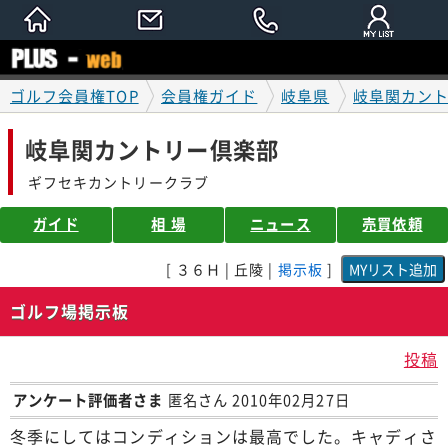
ゴルフ会員権TOP
会員権ガイド
岐阜県
岐阜関カン
岐阜関カントリー倶楽部
ギフセキカントリークラブ
ガイド
相 場
ニュース
売買依頼
[ ３６Ｈ | 丘陵 |
掲示板
]
ゴルフ場掲示板
投稿
アンケート評価者さま
匿名さん 2010年02月27日
冬季にしてはコンディションは最高でした。キャディさ