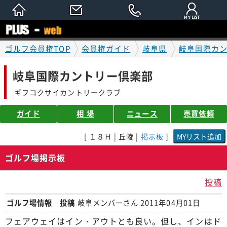
ゴルフ会員権TOP
会員権ガイド
岐阜県
岐阜国際カ
岐阜国際カントリー倶楽部
ギフコクサイカントリークラブ
ガイド
相 場
ニュース
売買依頼
[ １８Ｈ | 丘陵 |
掲示板
]
ゴルフ場掲示板
投稿
ゴルフ場情報 投稿
岐阜メンバーさん 2011年04月01日
フェアウェイはイン・アウトとも良い。但し、インはド