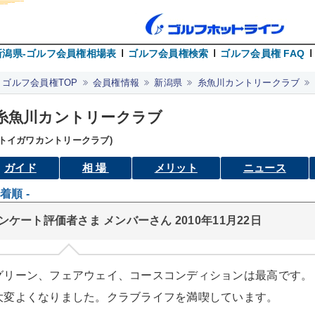
新潟県-ゴルフ会員権相場表
ゴルフ会員権検索
ゴルフ会員権 FAQ
ゴルフ会員権TOP
会員権情報
新潟県
糸魚川カントリークラブ
糸魚川カントリークラブ
イトイガワカントリークラブ)
ガイド
相場
メリット
ニュース
新着順 -
ンケート評価者さま メンバーさん 2010年11月22日
グリーン、フェアウェイ、コースコンディションは最高です。
大変よくなりました。クラブライフを満喫しています。