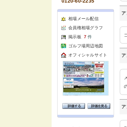
0120-60-2235
ア
相場メール配信
会員権相場グラフ
掲示板
7
件
ゴルフ場周辺地図
オフィシャルサイト
ア
ア