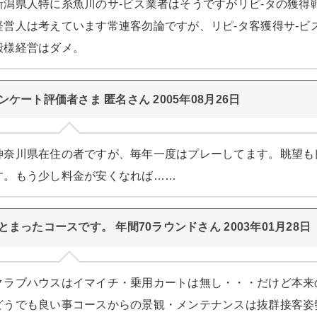
新潟県人特に糸魚川のサ-ビス業者はそうですがリピ-タの獲得
経営人は考えています常連客勿論ですが、リピ-タ客獲得サ-ビ
殿様経営はダメ。
ンケート評価者さま 匿名さん 2005年08月26日
神奈川県在住の者ですが、毎年一度はプレーしてます。眺望も
す。もう少し料金が安くなれば……
とまったコースです。 年間70ラウンドさん 2003年01月28日
クラブハウスはイマイチ・乗用カートは無し・・・だけど本来
どうでも良い事コースからの景観・メンテナンスは抜群接客姿