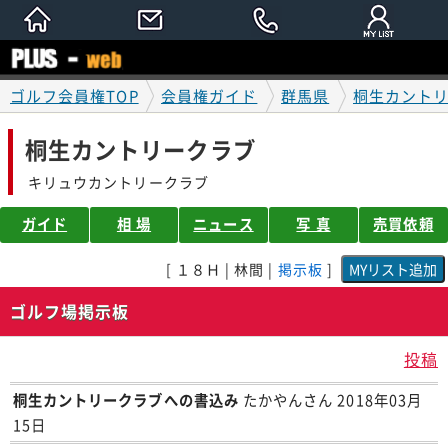
ゴルフ会員権TOP
会員権ガイド
群馬県
桐生カント
桐生カントリークラブ
キリュウカントリークラブ
ガイド
相 場
ニュース
写 真
売買依頼
[ １８Ｈ | 林間 |
掲示板
]
ゴルフ場掲示板
投稿
桐生カントリークラブへの書込み
たかやんさん 2018年03月
15日