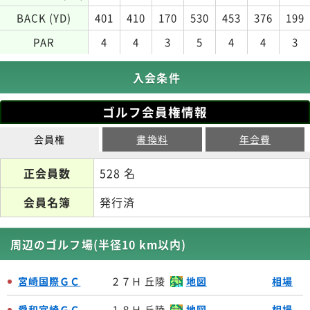
BACK (YD)
401
410
170
530
453
376
199
PAR
4
4
3
5
4
4
3
入会条件
ゴルフ会員権情報
会員権
書換料
年会費
正会員数
528 名
会員名簿
発行済
周辺のゴルフ場(半径10 km以内)
宮崎国際ＧＣ
２７Ｈ 丘陵
地図
相場
愛和宮崎ＧＣ
１８Ｈ 丘陵
地図
相場