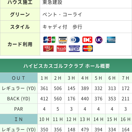
ハウス施工
東急建設
グリーン
ベント・コーライ
スタイル
キャディ付 歩行
カード利用
ハイビスカスゴルフクラブ ホール概要
ＯＵＴ
1 H
2 H
3 H
4 H
5 H
6 H
7 H
レギュラー (YD)
361
506
145
389
332
313
172
BACK (YD)
412
560
176
440
376
353
211
PAR
4
5
3
4
4
4
3
ＩＮ
10 H
11 H
12 H
13 H
14 H
15 H
16 H
レギュラー (YD)
350
356
148
479
394
334
164