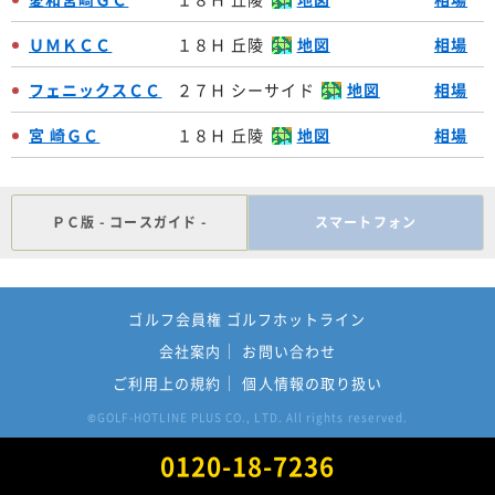
ＵＭＫＣＣ
１８Ｈ 丘陵
地図
相場
フェニックスＣＣ
２７Ｈ シーサイド
地図
相場
宮 崎ＧＣ
１８Ｈ 丘陵
地図
相場
ＰＣ版 - コースガイド -
スマートフォン
ゴルフ会員権 ゴルフホットライン
会社案内
お問い合わせ
ご利用上の規約
個人情報の取り扱い
GOLF-HOTLINE PLUS CO., LTD. All rights reserved.
©
0120-18-7236