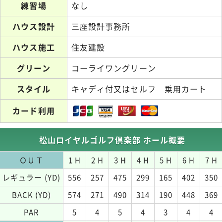
練習場
なし
ハウス設計
三座設計事務所
ハウス施工
住友建設
グリーン
コーライワングリーン
スタイル
キャディ付又はセルフ 乗用カート
カード利用
松山ロイヤルゴルフ倶楽部 ホール概要
ＯＵＴ
1 H
2 H
3 H
4 H
5 H
6 H
7 H
レギュラー (YD)
556
257
475
299
165
402
350
BACK (YD)
574
271
490
314
190
448
369
PAR
5
4
5
4
3
4
4