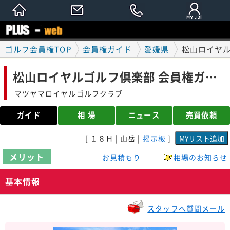
ゴルフ会員権TOP
会員権ガイド
愛媛県
松山ロイヤル
松山ロイヤルゴルフ倶楽部 会員権ガイド
マツヤマロイヤルゴルフクラブ
ガイド
相 場
ニュース
売買依頼
[ １８Ｈ | 山岳 |
掲示板
]
メリット
お見積もり
相場のお知らせ
基本情報
スタッフへ質問メール