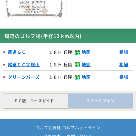
周辺のゴルフ場(半径10 km以内)
尾道ＧＣ
１８Ｈ 丘陵
地図
相場
尾道ＣＣ宇根山
１８Ｈ 丘陵
地図
相場
グリーンバーズ
１８Ｈ 丘陵
地図
相場
ＰＣ版 - コースガイド -
スマートフォン
ゴルフ会員権 ゴルフホットライン