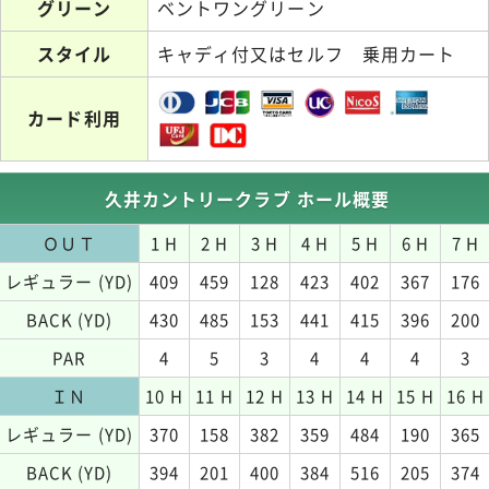
グリーン
ベントワングリーン
スタイル
キャディ付又はセルフ 乗用カート
カード利用
久井カントリークラブ ホール概要
ＯＵＴ
1 H
2 H
3 H
4 H
5 H
6 H
7 H
レギュラー (YD)
409
459
128
423
402
367
176
BACK (YD)
430
485
153
441
415
396
200
PAR
4
5
3
4
4
4
3
ＩＮ
10 H
11 H
12 H
13 H
14 H
15 H
16 H
レギュラー (YD)
370
158
382
359
484
190
365
BACK (YD)
394
201
400
384
516
205
374