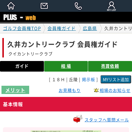
ゴルフ会員権TOP
会員権ガイド
広島県
久井カントリ
久井カントリークラブ 会員権ガイド
クイカントリークラブ
ガイド
相 場
売買依頼
[ １８Ｈ | 丘陵 |
掲示板
]
メリット
お見積もり
相場のお知らせ
基本情報
スタッフへ質問メール