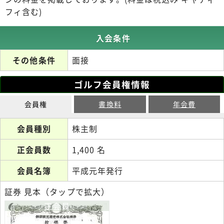
フィ含む)
入会条件
その他条件
面接
ゴルフ会員権情報
会員権
書換料
年会費
会員種別
株主制
正会員数
1,400 名
会員名簿
平成元年発行
証券 見本（タップで拡大）
正会員