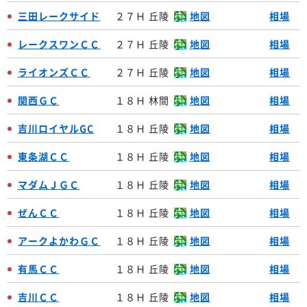
三田レークサイド
２７Ｈ 丘陵
地図
相場
レークスワンＣＣ
２７Ｈ 丘陵
地図
相場
ライオンズＣＣ
２７Ｈ 丘陵
地図
相場
関西ＧＣ
１８Ｈ 林間
地図
相場
吉川ロイヤルGC
１８Ｈ 丘陵
地図
相場
東条湖ＣＣ
１８Ｈ 丘陵
地図
相場
マダムＪＧＣ
１８Ｈ 丘陵
地図
相場
ぜんＣＣ
１８Ｈ 丘陵
地図
相場
アークよかわＧＣ
１８Ｈ 丘陵
地図
相場
有馬ＣＣ
１８Ｈ 丘陵
地図
相場
吉川ＣＣ
１８Ｈ 丘陵
地図
相場