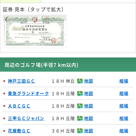
証券 見本（タップで拡大）
正会員
周辺のゴルフ場(半径7 km以内)
神戸三田ＧＣ
１８Ｈ 林丘
地図
相場
東急グランドオーク
１８Ｈ 丘陵
地図
相場
ＡＢＣＧＣ
１８Ｈ 丘陵
地図
相場
三甲ＧＣジャパン
１８Ｈ 丘陵
地図
相場
花屋敷ＧＣ
３６Ｈ 丘陵
地図
相場