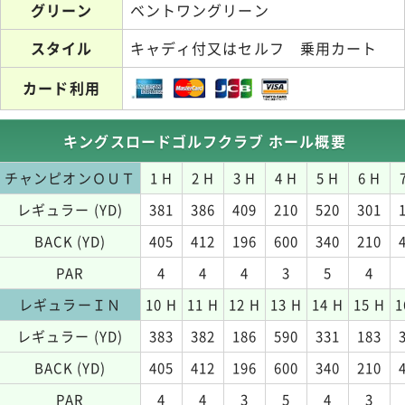
グリーン
ベントワングリーン
スタイル
キャディ付又はセルフ 乗用カート
カード利用
キングスロードゴルフクラブ ホール概要
チャンピオンＯＵＴ
1 H
2 H
3 H
4 H
5 H
6 H
レギュラー (YD)
381
386
409
210
520
301
BACK (YD)
405
412
196
600
340
210
PAR
4
4
4
3
5
4
レギュラーＩＮ
10 H
11 H
12 H
13 H
14 H
15 H
1
レギュラー (YD)
383
382
186
590
331
183
BACK (YD)
405
412
196
600
340
210
PAR
4
4
3
5
4
3