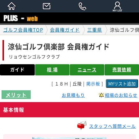
ゴルフ会員権TOP
会員権ガイド
三重県
涼仙ゴルフ倶
涼仙ゴルフ倶楽部 会員権ガイド
リョウセンゴルフクラブ
ガイド
相 場
ニュース
売買依頼
[ １８Ｈ | 丘陵 |
掲示板
]
メリット
お見積もり
相場のお知らせ
基本情報
スタッフへ質問メール