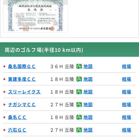
正会員
周辺のゴルフ場(半径10 km以内)
桑名国際ＧＣ
３６Ｈ 丘陵
地図
相場
東建多度ＣＣ
１８Ｈ 丘陵
地図
相場
スリーレイクス
１８Ｈ 丘陵
地図
相場
ナガシマＣＣ
２７Ｈ 丘陵
地図
相場
桑名ＣＣ
１８Ｈ 丘陵
地図
相場
六石ＧＣ
２７Ｈ 丘陵
地図
相場