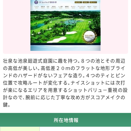
壮泉な池泉廻遊式庭園に趣を持つ｡８つの池とその周辺
の高低が美しい｡高低差２０ｍのフラットな地形ブライ
ンドのハザードがないフェアな造り｡４つのティとピン
位置で攻略ルートが変化する｡ナイスショットには次打
が楽になるエリアを用意するショットバリュ－重視の設
計なので､腕前に応じた丁寧な攻め方がスコアメイクの
鍵。
所在地情報