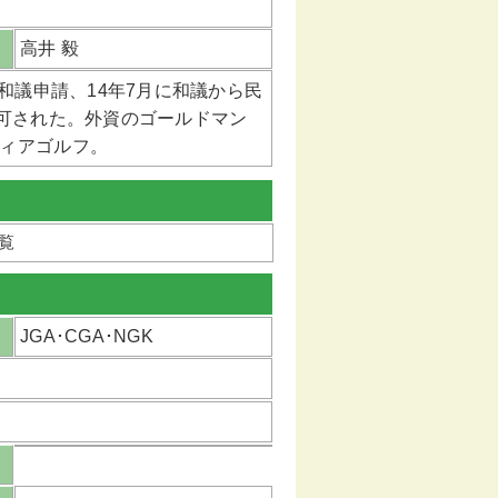
高井 毅
和議申請、14年7月に和議から民
認可された。外資のゴールドマン
ィアゴルフ。
一覧
JGA･CGA･NGK