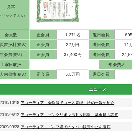
見本
(クリックで拡大)
会員数
正会員
1,271名
週日会員
60
義書換料
正会員
22万円
週日会員
11
(税込)
年会費
正会員
37,400円
週日会員
24,
(税込)
土曜日取扱
年会費〆
人内書換
正会員
5.5万円
週日会員
(税込)
ニュース
2010/10/18
アコーディア、会報誌でコース管理手法の一端を紹介
2010/05/12
アコーディア、ピンクリボン活動を応援、募金箱も設置
2009/09/28
アコーディア、ゴルフ場でのタバコ販売中止を徹底