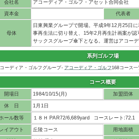
会社名
アコーディア・ゴルフ・アセット合同会社
資本金
代表者
日東興業グループで開場。平成9年12月25日に
母体
事再生法に切り替え、15年2月再生計画案が
サックスグループ傘下となる。運営はアコーデ
系列ゴルフ場
コーディア・ゴルフグループ-
アコーディア・ゴルフ
168コース
コース概要
開場日
1984/10/15(月)
加盟団体
休 日
1月1日
ホール数等
１８Ｈ PAR72/6,689yard コースレート:72.1
レイアウト
丘陵コース
用地面積