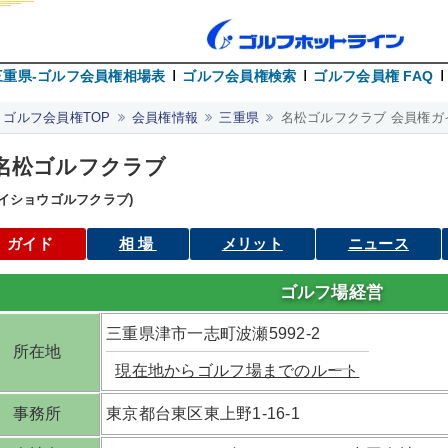
三重県-ゴルフ会員権相場表
ゴルフ会員権検索
ゴルフ会員権 FAQ
ゴルフ会員権TOP
会員権情報
三重県
名松ゴルフクラブ 会員権ガ
名松ゴルフクラブ
メイショウゴルフクラブ)
ガイド
相場
メリット
ニュース
ゴルフ場経営
三重県津市一志町波瀬5992-2
所在地
現在地からゴルフ場までのルート
事務所
東京都台東区東上野1-16-1