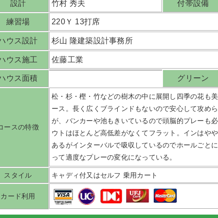
設計
竹村 秀夫
付帯設備
練習場
220Ｙ 13打席
ハウス設計
杉山 隆建築設計事務所
ハウス施工
佐藤工業
ハウス面積
グリーン
松・杉・樫・竹などの樹木の中に展開し四季の花も
ース。長く広くブラインドもないので安心して攻め
が、バンカーや池もきいているので頭脳的プレーも
コースの特徴
ウトはほとんど高低差がなくてフラット。インはや
あるがインターバルで吸収しているのでホールごと
って適度なプレーの変化になっている。
スタイル
キャディ付又はセルフ 乗用カート
カード利用