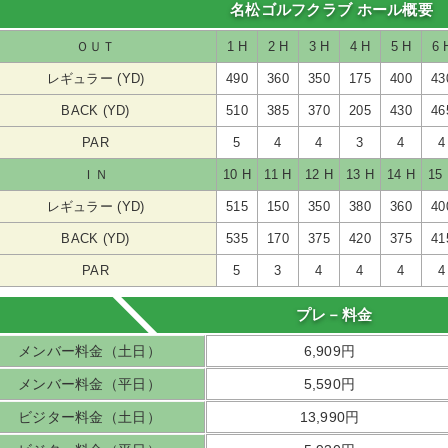
名松ゴルフクラブ ホール概要
ＯＵＴ
1 H
2 H
3 H
4 H
5 H
6 
レギュラー (YD)
490
360
350
175
400
43
BACK (YD)
510
385
370
205
430
46
PAR
5
4
4
3
4
4
ＩＮ
10 H
11 H
12 H
13 H
14 H
15
レギュラー (YD)
515
150
350
380
360
40
BACK (YD)
535
170
375
420
375
41
PAR
5
3
4
4
4
4
プレ－料金
メンバー料金（土日）
6,909円
メンバー料金（平日）
5,590円
ビジター料金（土日）
13,990円