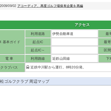
2009/09/02
アコーディア、再度ゴルフ場保有企業を再編
アクセス
利用道路
伊勢自動車道
最寄
車 基本ガイド
起点IC
最寄
起点IC～
区間
電 車
利用路線
近鉄山田線
下
近鉄中川駅から運行。8時20分発。
クラブバス
松ゴルフクラブ 周辺マップ