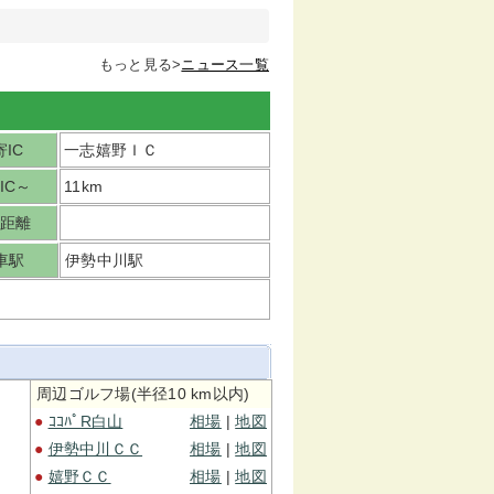
もっと見る>
ニュース一覧
IC
一志嬉野ＩＣ
IC～
11km
距離
車駅
伊勢中川駅
周辺ゴルフ場(半径10 km以内)
●
ｺｺﾊﾟR白山
相場
|
地図
●
伊勢中川ＣＣ
相場
|
地図
●
嬉野ＣＣ
相場
|
地図