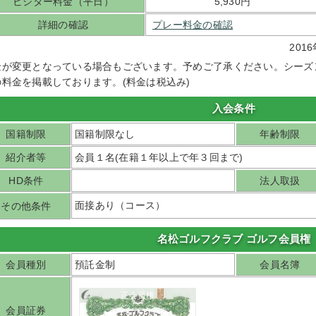
ビジター料金（平日）
5,930円
詳細の確認
プレー料金の確認
20
金が変更となっている場合もございます。予めご了承ください。シーズ
の料金を掲載しております。(料金は税込み)
入会条件
国籍制限
国籍制限なし
年齢制限
紹介者等
会員１名(在籍１年以上で年３回まで)
HD条件
法人取扱
面接あり（コース）
その他条件
名松ゴルフクラブ ゴルフ会員権
会員種別
預託金制
会員名簿
正会員権
会員証券