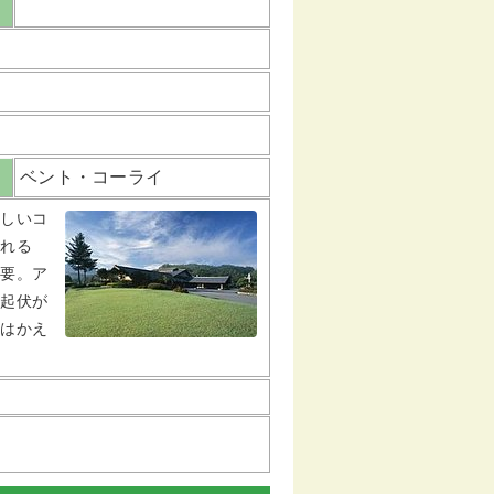
ベント・コーライ
美しいコ
られる
必要。ア
や起伏が
にはかえ