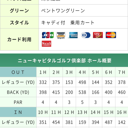
グリーン
ベントワングリーン
スタイル
キャディ付 乗用カート
カード利用
ニューキャピタルゴルフ倶楽部 ホール概要
ＯＵＴ
1 H
2 H
3 H
4 H
5 H
6 H
7 H
レギュラー (YD)
332
375
153
498
144
352
378
BACK (YD)
398
415
200
538
166
400
460
PAR
4
4
3
5
3
4
4
ＩＮ
10 H
11 H
12 H
13 H
14 H
15 H
16 H
レギュラー (YD)
351
454
381
159
394
487
142