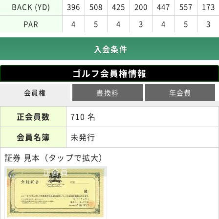
BACK (YD)
396
508
425
200
447
557
173
PAR
4
5
4
3
4
5
3
入会条件
ゴルフ会員権情報
会員権
書換料
年会費
正会員数
710 名
会員名簿
未発行
証券 見本（タップで拡大）
正会員