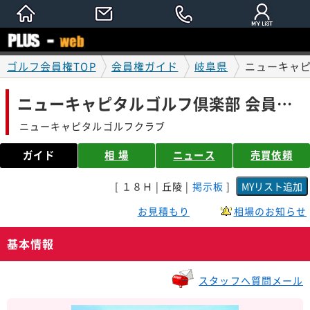
ゴルフ会員権TOP
会員権ガイド
岐阜県
ニューキャピ
ニューキャピタルゴルフ倶楽部 会員権ガイド
ニューキャピタルゴルフクラブ
ガイド
相 場
ニュース
売買依頼
[ １８Ｈ | 丘陵 |
掲示板
]
お見積もり
相場のお知らせ
基本情報
スタッフへ質問メール