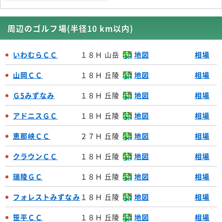
周辺のゴルフ場(半径10 km以内)
いわむらＣＣ
１８Ｈ 山岳
地図
相場
山岡ＣＣ
１８Ｈ 丘陵
地図
相場
Ｇ5みずなみ
１８Ｈ 丘陵
地図
相場
アドニスＧＣ
１８Ｈ 丘陵
地図
相場
恵那峡ＣＣ
２７Ｈ 丘陵
地図
相場
クラウンＣＣ
１８Ｈ 丘陵
地図
相場
瑞陵ＧＣ
１８Ｈ 丘陵
地図
相場
フォレストみずなみ
１８Ｈ 丘陵
地図
相場
笹平ＣＣ
１８Ｈ 丘陵
地図
相場