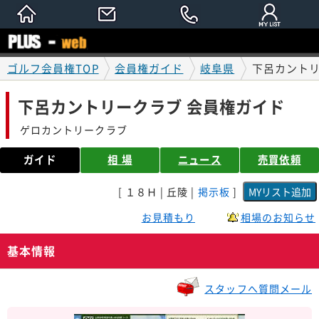
ゴルフ会員権TOP
会員権ガイド
岐阜県
下呂カントリ
下呂カントリークラブ 会員権ガイド
ゲロカントリークラブ
ガイド
相 場
ニュース
売買依頼
[ １８Ｈ | 丘陵 |
掲示板
]
お見積もり
相場のお知らせ
基本情報
スタッフへ質問メール