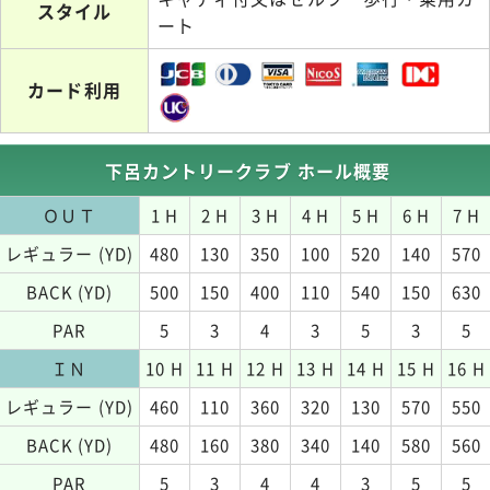
スタイル
ート
カード利用
下呂カントリークラブ ホール概要
ＯＵＴ
1 H
2 H
3 H
4 H
5 H
6 H
7 H
レギュラー (YD)
480
130
350
100
520
140
570
BACK (YD)
500
150
400
110
540
150
630
PAR
5
3
4
3
5
3
5
ＩＮ
10 H
11 H
12 H
13 H
14 H
15 H
16 H
レギュラー (YD)
460
110
360
320
130
570
550
BACK (YD)
480
160
380
340
140
580
560
PAR
5
3
4
4
3
5
5