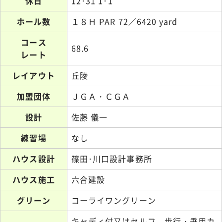
休日
12･31 1･1
ホール数
１８Ｈ PAR 72／6420 yard
コース
68.6
レート
レイアウト
丘陵
加盟団体
ＪＧＡ・ＣＧＡ
設計
佐藤 儀一
練習場
なし
ハウス設計
篠田･川口設計事務所
ハウス施工
六合建設
グリーン
コーライワングリーン
キャディ付又はセルフ 歩行・乗用カ