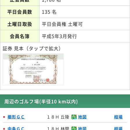
平日会員数
135 名
土曜日取扱
平日会員権 土曜可
会員名簿
平成5年3月発行
証券 見本（タップで拡大）
正会員
周辺のゴルフ場(半径10 km以内)
櫛形ＧＣ
１８Ｈ 丘陵
地図
相場
中条ＧＣ
１８Ｈ 林間
地図
相場