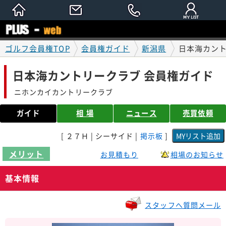
ゴルフ会員権TOP
会員権ガイド
新潟県
日本海カント
日本海カントリークラブ 会員権ガイド
ニホンカイカントリークラブ
ガイド
相 場
ニュース
売買依頼
[ ２７Ｈ | シーサイド |
掲示板
]
メリット
お見積もり
相場のお知らせ
基本情報
スタッフへ質問メール