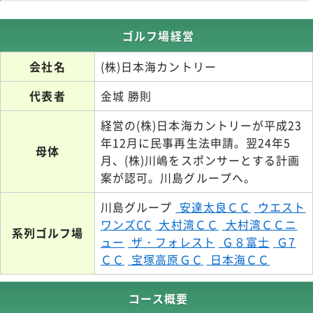
ゴルフ場経営
会社名
(株)日本海カントリー
代表者
金城 勝則
経営の(株)日本海カントリーが平成23
年12月に民事再生法申請。翌24年5
母体
月、(株)川嶋をスポンサーとする計画
案が認可。川島グループへ。
川島グループ
安達太良ＣＣ
ウエスト
ワンズCC
大村湾ＣＣ
大村湾ＣＣニ
系列ゴルフ場
ュー
ザ・フォレスト
Ｇ８富士
Ｇ7
ＣＣ
宝塚高原ＧＣ
日本海ＣＣ
コース概要