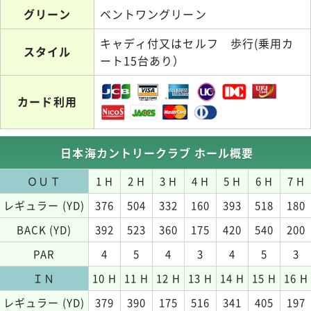
グリーン
ベントワングリーン
キャディ付又はセルフ 歩行(乗用カ
スタイル
ート15台あり）
カード利用
日本海カントリークラブ ホール概要
ＯＵＴ
1 H
2 H
3 H
4 H
5 H
6 H
7 H
レギュラー (YD)
376
504
332
160
393
518
180
BACK (YD)
392
523
360
175
420
540
200
PAR
4
5
4
3
4
5
3
ＩＮ
10 H
11 H
12 H
13 H
14 H
15 H
16 H
レギュラー (YD)
379
390
175
516
341
405
197