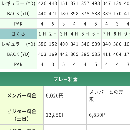
レギュラー (YD)
426
448
151
371
357
498
347
139
40
BACK (YD)
440
471
180
398
378
538
389
170
41
PAR
4
5
3
4
4
5
4
3
4
さくら
1 H
2 H
3 H
4 H
5 H
6 H
7 H
8 H
9 
レギュラー (YD)
386
152
400
341
346
509
340
380
16
BACK (YD)
403
169
442
365
385
535
411
404
17
PAR
4
3
5
4
4
5
4
4
3
プレ－料金
メンバーとの差
メンバー料金
6,020円
額
ビジター料金
12,850円
6,830円
（土日）