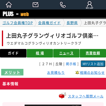
ゴルフ会員権TOP
会員権ガイド
長野県
上田丸子グラ
上田丸子グランヴィリオゴルフ倶楽部 会員権ガイド
ウエダマルコグランヴィリオカントリークラブ
ガイド
相 場
ニュース
売買依頼
[ ２７Ｈ | 丘陵 |
掲示板
]
メリット
お見積もり
相場のお知らせ
基本情報
スタッフへ質問メール