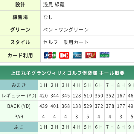
設計
浅見 緑蔵
練習場
なし
グリーン
ベントワングリーン
スタイル
セルフ 乗用カート
カード利用
上田丸子グランヴィリオゴルフ倶楽部 ホール概要
みまき
1 H
2 H
3 H
4 H
5 H
6 H
7 H
8 H
9 
レギュラー (YD)
420
344
345
128
510
350
352
167
46
BACK (YD)
439
401
368
138
529
372
378
177
49
PAR
4
4
4
3
5
4
4
3
5
ふじ
1 H
2 H
3 H
4 H
5 H
6 H
7 H
8 H
9 