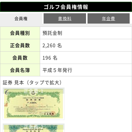
ゴルフ会員権情報
会員権
書換料
年会費
会員種別
預託金制
正会員数
2,260 名
会員数
196 名
会員名簿
平成５年発行
証券 見本（タップで拡大）
正会員-1
正会員-2