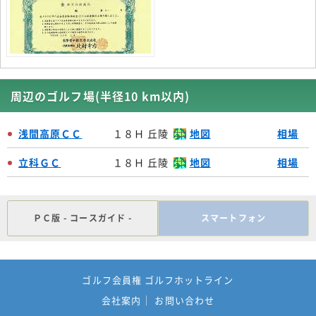
周辺のゴルフ場(半径10 km以内)
浅間高原ＣＣ
１８Ｈ 丘陵
地図
相場
立科ＧＣ
１８Ｈ 丘陵
地図
相場
ＰＣ版 - コースガイド -
スマートフォン
ゴルフ会員権 ゴルフホットライン
会社案内
お問い合わせ