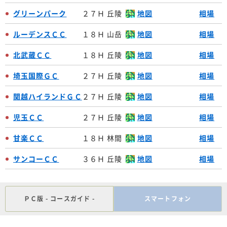
グリーンパーク
２７Ｈ 丘陵
地図
相場
ルーデンスＣＣ
１８Ｈ 山岳
地図
相場
北武蔵ＣＣ
１８Ｈ 丘陵
地図
相場
埼玉国際ＧＣ
２７Ｈ 丘陵
地図
相場
関越ハイランドＧＣ
２７Ｈ 丘陵
地図
相場
児玉ＣＣ
２７Ｈ 丘陵
地図
相場
甘楽ＣＣ
１８Ｈ 林間
地図
相場
サンコーＣＣ
３６Ｈ 丘陵
地図
相場
ＰＣ版 - コースガイド -
スマートフォン