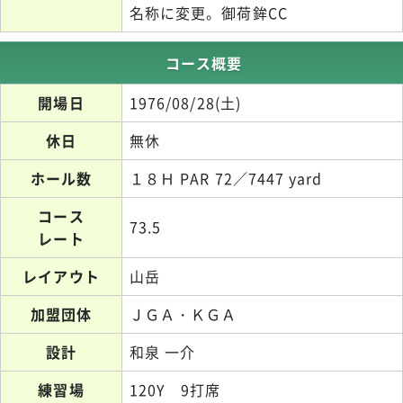
名称に変更。御荷鉾CC
コース概要
開場日
1976/08/28(土)
休日
無休
ホール数
１８Ｈ PAR 72／7447 yard
コース
73.5
レート
レイアウト
山岳
加盟団体
ＪＧＡ・ＫＧＡ
設計
和泉 一介
練習場
120Y 9打席