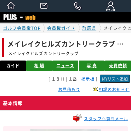
ゴルフ会員権TOP
会員権ガイド
群馬県
メイレイクヒ
メイレイクヒルズカントリークラブ 会員権ガイド
メイレイクヒルズカントリークラブ
ガイド
相 場
ニュース
写 真
売買依頼
[ １８Ｈ | 山岳 |
掲示板
]
お見積もり
相場のお知らせ
基本情報
スタッフへ質問メール