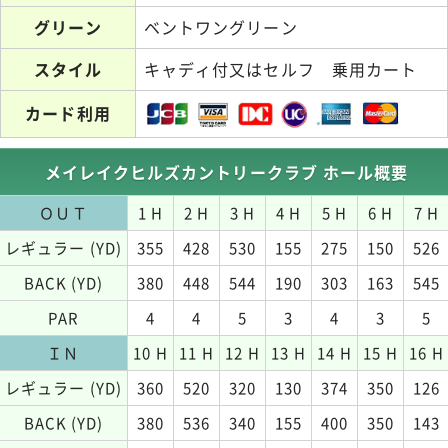
グリーン
ベントワングリーン
スタイル
キャディ付又はセルフ 乗用カート
カード利用
メイレイクヒルズカントリークラブ ホール概要
ＯＵＴ
1 H
2 H
3 H
4 H
5 H
6 H
7 H
レギュラー (YD)
355
428
530
155
275
150
526
BACK (YD)
380
448
544
190
303
163
545
PAR
4
4
5
3
4
3
5
ＩＮ
10 H
11 H
12 H
13 H
14 H
15 H
16 H
レギュラー (YD)
360
520
320
130
374
350
126
BACK (YD)
380
536
340
155
400
350
143