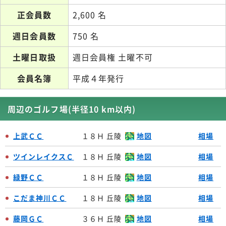
正会員数
2,600 名
週日会員数
750 名
土曜日取扱
週日会員権 土曜不可
会員名簿
平成４年発行
周辺のゴルフ場(半径10 km以内)
上武ＣＣ
１８Ｈ 丘陵
地図
相場
ツインレイクスＣ
１８Ｈ 丘陵
地図
相場
緑野ＣＣ
１８Ｈ 丘陵
地図
相場
こだま神川ＣＣ
１８Ｈ 丘陵
地図
相場
藤岡ＧＣ
３６Ｈ 丘陵
地図
相場