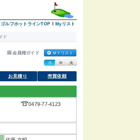
ゴルフホットラインTOP
Myリスト
イド
会員権ガイド
ＭＹリスト
お見積り
売買依頼
0479-77-4123
佐藤 文昭