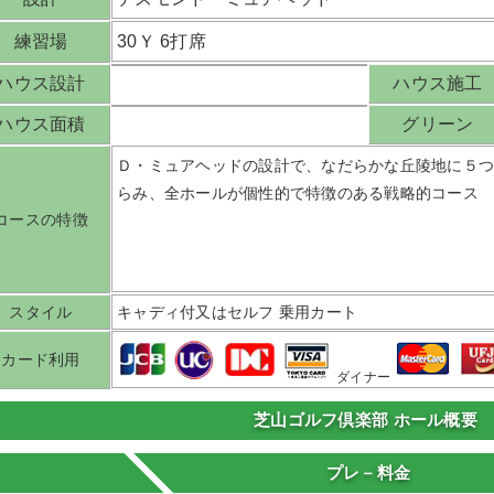
練習場
30Ｙ 6打席
ハウス設計
ハウス施工
ハウス面積
グリーン
Ｄ・ミュアヘッドの設計で、なだらかな丘陵地に５
らみ、全ホールが個性的で特徴のある戦略的コース
コースの特徴
スタイル
キャディ付又はセルフ 乗用カート
カード利用
ダイナー
芝山ゴルフ倶楽部 ホール概要
プレ－料金