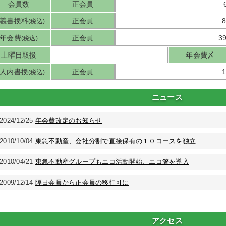
会員数
正会員
義書換料
正会員
(税込)
年会費
正会員
3
(税込)
土曜日取扱
年会費〆
人内書換
正会員
(税込)
ニュース
2024/12/25
年会費改定のお知らせ
2010/10/04
東急不動産、会社分割で直接保有の１０コースを独立
2010/04/21
東急不動産グループもエコ活動開始、エコ箸を導入
2009/12/14
隔日会員から正会員の移行可に
アクセス