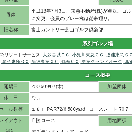
平成18年7月3日、東急不動産(株)が買収。
母体
に変更、会員のプレー権は従来通り。
旧名称
富士カントリー芝山ゴルフ倶楽部
系列ゴルフ場
急リゾートサービス
大多喜城ＧＣ
小見川東急ＧＣ
勝浦東急Ｇ
蓼科東急ＧＣ
筑波東急ＧＣ
鶴舞ＣＣ
東急グランドオーク
那
コース概要
開場日
2000/09/07(木)
加盟団体
休 日
なし
ホール数等
１８Ｈ PAR72/6,580yard コースレート:70.7
レイアウト
丘陵コース
用地面積
設計
デズモンド・ミュアヘッド