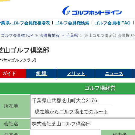
千葉県-ゴルフ会員権相場表
ゴルフ会員権検索
ゴルフ会員権 FAQ
ゴルフ会員権TOP
会員権情報
千葉県
芝山ゴルフ倶楽部 会員権ガ
芝山ゴルフ倶楽部
シバヤマゴルフクラブ)
ガイド
相場
メリット
ニュース
ゴルフ場経営
千葉県山武郡芝山町大台2176
所在地
現在地からゴルフ場までのルート
会社名
株式会社芝山ゴルフ倶楽部
資本金
代表者