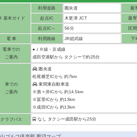
利用道路
圏央道
最寄
車 基本ガイド
起点IC
木更津 JCT
最寄
起点IC～
56分
区間
電 車
利用路線
JR総武線
下
電車での
●ＪＲ線・京成線
ご案内
成田空港駅から タクシーで約25分
圏央道
松尾横芝ICから 約7km
車での
東関東自動車道
ご案内
※酒々井ICから 約14.5km
※冨里ICから 約13km
※成田ICから 約13km
なし タクシー成田駅から25分
クラブバス
山ゴルフ倶楽部 周辺マップ