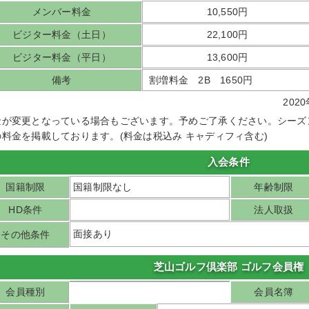
メンバー料金
10,550円
ビジター料金（土日）
22,100円
ビジター料金（平日）
13,600円
備考
割増料金 2B 1650円
20
金が変更となっている場合もございます。予めご了承ください。シーズ
の料金を掲載しております。(料金は税込み キャディフィ含む)
入会条件
国籍制限
国籍制限なし
年齢制限
HD条件
法人取扱
面接あり
その他条件
芝山ゴルフ倶楽部 ゴルフ会員権
会員種別
会員名簿