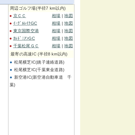
周辺ゴルフ場(半径7 km以内)
●
京ＣＣ
相場
|
地図
●
ｲｰｸﾞﾙﾚｲｸGC
相場
|
地図
●
東京国際空港
相場
|
地図
●
ｶﾚﾄﾞﾆｱﾝGC
相場
|
地図
●
千葉松尾ＧＣ
相場
|
地図
最寄の高速IC (半径8 km以内)
●
松尾横芝IC(銚子連絡道路)
●
松尾横芝IC(千葉東金道路)
●
新空港IC(新空港自動車道 千
葉)