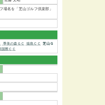
ゴルフ場名を「芝山ゴルフ倶楽部」
Ｃ
季美の森ＧＣ
猿島ＣＣ
芝山Ｇ
須国際ＣＣ