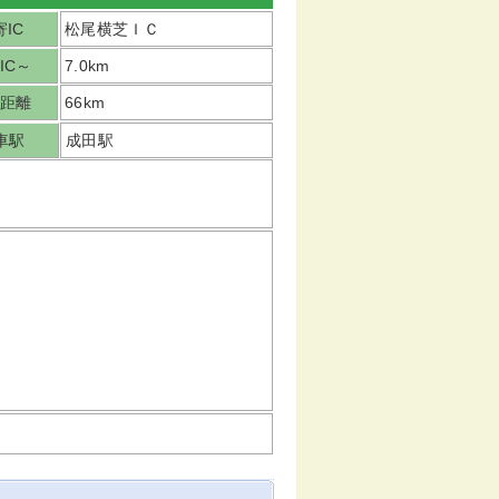
IC
松尾横芝ＩＣ
IC～
7.0km
距離
66km
車駅
成田駅