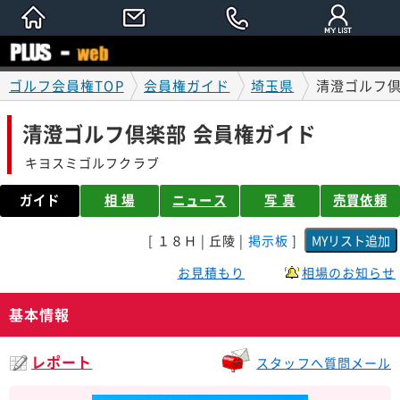
ゴルフ会員権TOP
会員権ガイド
埼玉県
清澄ゴルフ倶
清澄ゴルフ倶楽部 会員権ガイド
キヨスミゴルフクラブ
ガイド
相 場
ニュース
写 真
売買依頼
[ １８Ｈ | 丘陵 |
掲示板
]
お見積もり
相場のお知らせ
基本情報
レポート
スタッフへ質問メール