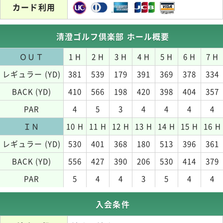
カード利用
清澄ゴルフ倶楽部 ホール概要
ＯＵＴ
1 H
2 H
3 H
4 H
5 H
6 H
7 H
レギュラー (YD)
381
539
179
391
369
378
334
BACK (YD)
410
566
198
420
398
404
357
PAR
4
5
3
4
4
4
4
ＩＮ
10 H
11 H
12 H
13 H
14 H
15 H
16 H
レギュラー (YD)
530
401
368
180
513
396
361
BACK (YD)
556
427
390
206
530
414
379
PAR
5
4
4
3
5
4
4
入会条件