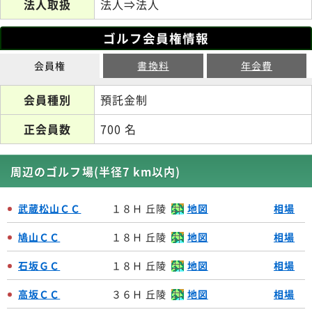
法人取扱
法人⇒法人
ゴルフ会員権情報
会員権
書換料
年会費
会員種別
預託金制
正会員数
700 名
周辺のゴルフ場(半径7 km以内)
武蔵松山ＣＣ
１８Ｈ 丘陵
地図
相場
鳩山ＣＣ
１８Ｈ 丘陵
地図
相場
石坂ＧＣ
１８Ｈ 丘陵
地図
相場
高坂ＣＣ
３６Ｈ 丘陵
地図
相場