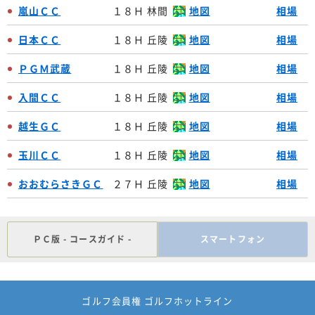
嵐山ＣＣ
１８Ｈ 林間
地図
相場
日本ＣＣ
１８Ｈ 丘陵
地図
相場
ＰＧＭ武蔵
１８Ｈ 丘陵
地図
相場
入間ＣＣ
１８Ｈ 丘陵
地図
相場
越生ＧＣ
１８Ｈ 丘陵
地図
相場
玉川ＣＣ
１８Ｈ 丘陵
地図
相場
おおむらさきＧＣ
２７Ｈ 丘陵
地図
相場
ＰＣ版 - コースガイド -
スマートフォン
ゴルフ会員権 ゴルフホットライン