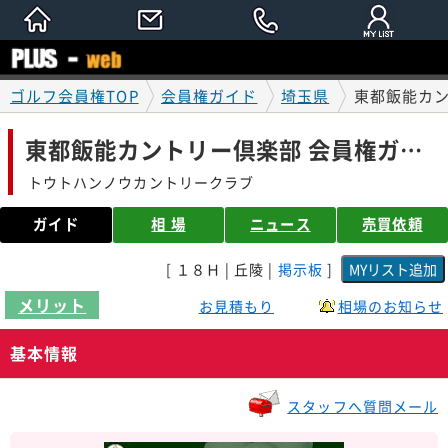
ゴルフ会員権TOP
会員権ガイド
埼玉県
東都飯能カン
東都飯能カントリー倶楽部 会員権ガイド
トウトハンノウカントリークラブ
ガイド
相 場
ニュース
売買依頼
[ １８Ｈ | 丘陵 |
掲示板
]
メリット
お見積もり
相場のお知らせ
基本情報
スタッフへ質問メール