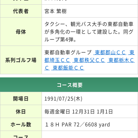
代表者
宮本 繁樹
タクシー、観光バス大手の東都自動車
母体
が多角化の一環として建設した。同グ
ループ第4弾。
東都自動車グループ
東都郡山ＣＣ
東
系列ゴルフ場
都埼玉ＣＣ
東都秩父ＣＣ
東都栃木Ｃ
Ｃ
東都飯能ＣＣ
コース概要
開場日
1991/07/25(木)
休日
毎週金曜日 12月31日 1月1日
ホール数
１８Ｈ PAR 72／6608 yard
コース