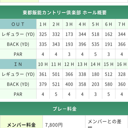
東都飯能カントリー倶楽部 ホール概要
ＯＵＴ
1 H
2 H
3 H
4 H
5 H
6 H
7 H
レギュラー (YD)
325
332
173
344
518
162
344
BACK (YD)
335
343
193
396
535
191
366
PAR
4
4
3
4
5
3
4
ＩＮ
10 H
11 H
12 H
13 H
14 H
15 H
16 H
レギュラー (YD)
361
501
366
338
180
512
328
BACK (YD)
379
521
400
358
203
580
360
PAR
4
5
4
4
3
5
4
プレ－料金
メンバーとの差
メンバー料金
7,800円