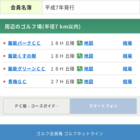
会員名簿
平成7年発行
周辺のゴルフ場(半径7 km以内)
飯能パークＣＣ
１８Ｈ 丘陵
地図
相場
飯能くすの樹
１８Ｈ 丘陵
地図
相場
飯能グリーンＣＣ
１８Ｈ 丘陵
地図
相場
青梅ＧＣ
２７Ｈ 丘陵
地図
相場
ＰＣ版 - コースガイド -
スマートフォン
ゴルフ会員権 ゴルフホットライン