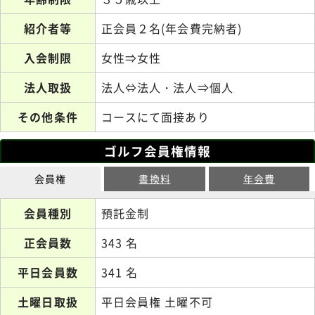
紹介者等
正会員２名(年会費完納者)
入会制限
女性⇒女性
法人取扱
法人⇔法人・法人⇒個人
その他条件
コースにて面接あり
ゴルフ会員権情報
会員権
書換料
年会費
会員種別
預託金制
正会員数
343 名
平日会員数
341 名
土曜日取扱
平日会員権 土曜不可