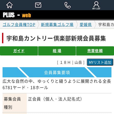
ゴルフ会員権TOP
新規募集ゴルフ場
愛媛県
宇和島
宇和島カントリー倶楽部新規会員募集
ガイド
相 場
売買依頼
[ １８Ｈ | 山岳 ]
会員募集要項
広大な自然の中、ゆっくりと縫うように展開される全長
6781ヤード・18ホール
募集会員
正会員（個人・法人記名式）
種別