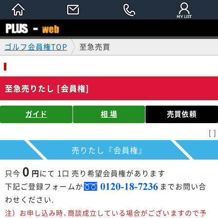
ゴルフ会員権TOP
至急売買
至急売りたし [会員権]
ガイド
相 場
売買依頼
[ ]
売りたし『会員権』
0
只今
円
にて 1口 売り希望会員権があります
下記ご登録フォームか
までお問い合
わせください.
注）お申し込み時､商談成立している場合がございますので予