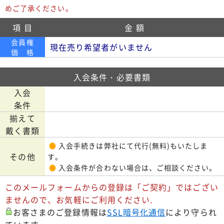
めご了承ください。
項 目
金 額
会員権
現在売り希望者がいません
価 格
入会条件・必要書類
入会
条件
揃えて
戴く書類
●
入会手続きは弊社にて代行(無料)もいたしま
その他
す。
●
入会条件が合わない場合は、ご相談ください。
このメールフォームからの登録は「ご契約」ではござい
ませんので、お気軽にご利用ください.
お客さまのご登録情報は
SSL暗号化通信
により守られ