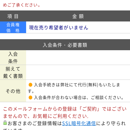
めご了承ください。
項 目
金 額
会員権
現在売り希望者がいません
価 格
入会条件・必要書類
入会
条件
揃えて
戴く書類
●
入会手続きは弊社にて代行(無料)もいたしま
その他
す。
●
入会条件が合わない場合は、ご相談ください。
このメールフォームからの登録は「ご契約」ではござい
ませんので、お気軽にご利用ください.
お客さまのご登録情報は
SSL暗号化通信
により守られ