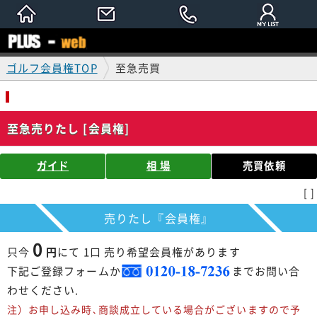
ゴルフ会員権TOP
至急売買
至急売りたし [会員権]
ガイド
相 場
売買依頼
[ ]
売りたし『会員権』
0
只今
円
にて 1口 売り希望会員権があります
下記ご登録フォームか
までお問い合
わせください.
注）お申し込み時､商談成立している場合がございますので予