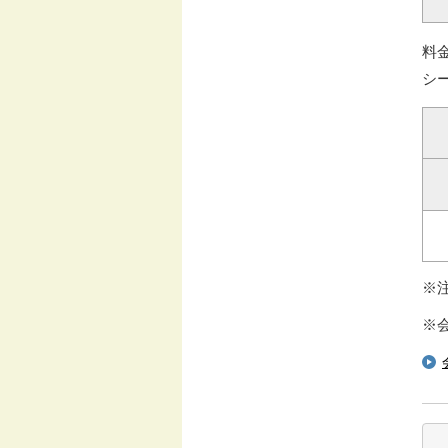
料
シ
※
※