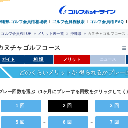
沖縄県-ゴルフ会員権相場表
ゴルフ会員権検索
ゴルフ会員権 FAQ
ゴルフ会員権TOP
メリット表一覧
沖縄県
カヌチャゴルフコース 
カヌチャゴルフコース
ガイド
相場
メリット
ニュース
どのくらいメリットが 得られるかプレー
プレー回数を選ぶ（1ヶ月にプレーする回数をクリックして
1回
－
2回
－
3回
5回
－
6回
－
7回