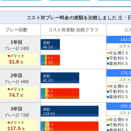
コスト対プレー料金の差額を比較しました 土・日
プレー回数
コスト対差額 比較グラフ
コ
143,
1年目
差額
コスト
46.1
万
プレー計 24回
■
年会費
3.3
■
メリット
コスト
■
手数料
5.5
31.8
14.3
万
万
■
書換料
5.5
176,
2年目
差額
コスト
92.3
万
プレー計 48回
■
年会費
6.6
■
メリット
コスト
■
手数料
5.5
74.7
17.6
万
万
■
書換料
5.5
209,
3年目
差額
コスト
138.4
万
プレー計 72回
■
年会費
9.9
■
メリット
コスト
■
手数料
5.5
117.5
20.9
万
万
■
書換料
5.5