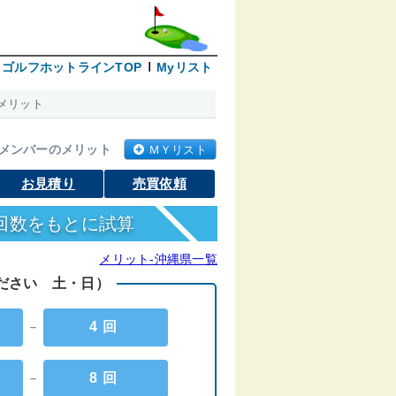
ゴルフホットラインTOP
Myリスト
メリット
メンバーのメリット
ＭＹリスト
お見積り
売買依頼
回数をもとに試算
メリット-沖縄県一覧
ください 土・日）
－
4回
－
8回