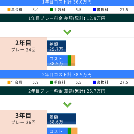
1年目コスト計 36.0万円
■
年会費
3.0
■
手数料
5.5
■
書換料
27.5
1年目プレー料金 差額(累計) 12.9万円
2年目
差額
25.7
万
プレー 24回
コスト
38.9
万
2年目コスト計 38.9万円
■
年会費
5.9
■
手数料
5.5
■
書換料
27.5
2年目プレー料金 差額(累計) 25.7万円
3年目
差額
38.6
万
プレー 36回
コスト