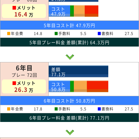
■
メリット
コスト
16.4
47.9
万
万
5年目コスト計 47.9万円
■
年会費
14.8
■
手数料
5.5
■
書換料
27.5
5年目プレー料金 差額(累計) 64.3万円
6年目
差額
77.1
万
プレー 72回
■
メリット
コスト
26.3
50.8
万
万
6年目コスト計 50.8万円
■
年会費
17.8
■
手数料
5.5
■
書換料
27.5
6年目プレー料金 差額(累計) 77.1万円