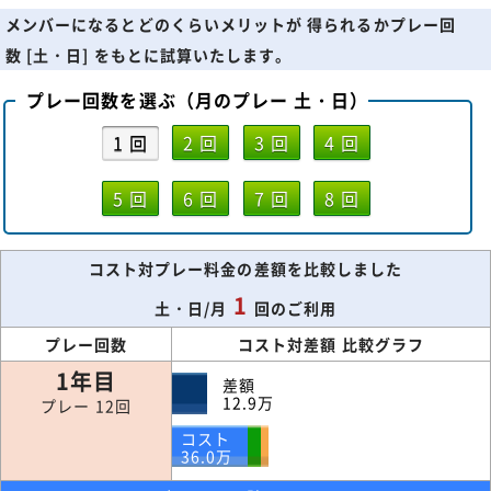
メンバーになるとどのくらいメリットが 得られるかプレー回
数 [土・日] をもとに試算いたします。
プレー回数を選ぶ（月のプレー 土・日）
1 回
2 回
3 回
4 回
5 回
6 回
7 回
8 回
コスト対プレー料金の差額を比較しました
1
土・日/月
回のご利用
プレー回数
コスト対差額 比較グラフ
1年目
差額
12.9
万
プレー 12回
コスト
36.0
万