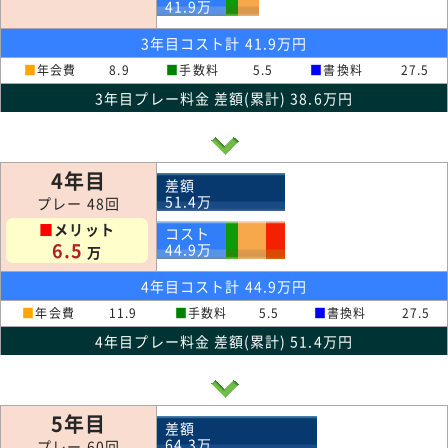
41.9
万
3年目コスト計 41.9万円
■
年会費
8.9
■
手数料
5.5
■
書換料
27.5
3年目プレー料金 差額(累計) 38.6万円
4年目
差額
51.4
万
プレー 48回
■
メリット
コスト
6.5
44.9
万
万
4年目コスト計 44.9万円
■
年会費
11.9
■
手数料
5.5
■
書換料
27.5
4年目プレー料金 差額(累計) 51.4万円
5年目
差額
64.3
万
プレー 60回