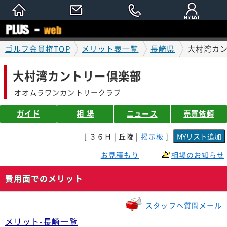
ゴルフ会員権TOP
メリット表一覧
長崎県
大村湾カ
大村湾カントリー倶楽部
オオムラワンカントリークラブ
ガイド
相 場
ニュース
売買依頼
[ ３６Ｈ | 丘陵 |
掲示板
]
お見積もり
相場のお知らせ
費用面でのメリット
スタッフへ質問メール
メリット-長崎一覧