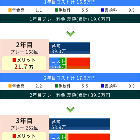
1年目コスト計 16.5万円
■
年会費
1.1
■
手数料
5.5
■
書換料
9.9
1年目プレー料金 差額(累計) 19.6万円
2年目
差額
39.3
万
プレー 168回
■
メリット
コスト
21.7
17.6
万
万
2年目コスト計 17.6万円
■
年会費
2.2
■
手数料
5.5
■
書換料
9.9
2年目プレー料金 差額(累計) 39.3万円
3年目
差額
58.9
万
プレー 252回
■
メリット
コスト