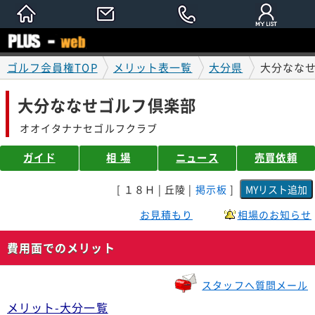
ゴルフ会員権TOP
メリット表一覧
大分県
大分なな
大分ななせゴルフ倶楽部
オオイタナナセゴルフクラブ
ガイド
相 場
ニュース
売買依頼
[ １８Ｈ | 丘陵 |
掲示板
]
お見積もり
相場のお知らせ
費用面でのメリット
スタッフへ質問メール
メリット-大分一覧