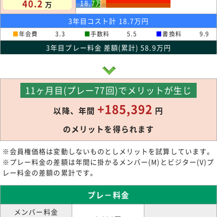
40.2
18.7
万
万
3年目コスト計 18.7万円
■
年会費
3.3
■
手数料
5.5
■
書換料
9.9
3年目プレー料金 差額(累計) 58.9万円
11ヶ月目(プレー77回)でメリットが生じ
+185,392
以降、年間
円
のメリットを得られます
※会員権価格は変動しないものとしメリットを試算しています。
※プレー料金の差額は年間に掛かるメンバー(M)とビジター(V)プ
レー料金の差額の累計です。
プレ－料金
メンバー料金