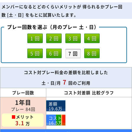
メンバーになるとどのくらいメリットが 得られるかプレー回
数 [土・日] をもとに試算いたします。
プレー回数を選ぶ（月のプレー 土・日）
1 回
2 回
3 回
4 回
5 回
6 回
7 回
8 回
コスト対プレー料金の差額を比較しました
7
土・日/月
回のご利用
プレー回数
コスト対差額 比較グラフ
1年目
差額
19.6
万
プレー 84回
■
メリット
コスト
3.1
16.5
万
万