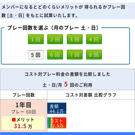
メンバーになるとどのくらいメリットが 得られるかプレー回
数 [土・日] をもとに試算いたします。
プレー回数を選ぶ（月のプレー 土・日）
1 回
2 回
3 回
4 回
5 回
6 回
7 回
8 回
コスト対プレー料金の差額を比較しました
5
土・日/月
回のご利用
プレー回数
コスト対差額 比較グラフ
1年目
差額
44.1
万
プレー 60回
■
メリット
コスト
31.5
12.5
万
万