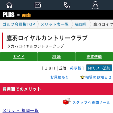
ゴルフ会員権TOP
メリット表一覧
福岡県
鷹羽ロイ
鷹羽ロイヤルカントリークラブ
タカハロイヤルカントリークラブ
ガイド
相 場
売買依頼
[ １８Ｈ | 丘陵 |
掲示板
]
お見積もり
相場のお知らせ
費用面でのメリット
スタッフへ質問メール
メリット-福岡一覧