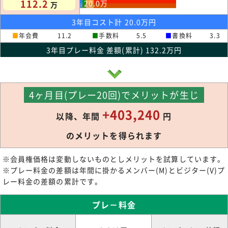
112.2
20.0
万
万
3年目コスト計 20.0万円
■
年会費
11.2
■
手数料
5.5
■
書換料
3.3
3年目プレー料金 差額(累計) 132.2万円
4ヶ月目(プレー20回)でメリットが生じ
+403,240
以降、年間
円
のメリットを得られます
※会員権価格は変動しないものとしメリットを試算しています。
※プレー料金の差額は年間に掛かるメンバー(M)とビジター(V)プ
レー料金の差額の累計です。
プレ－料金