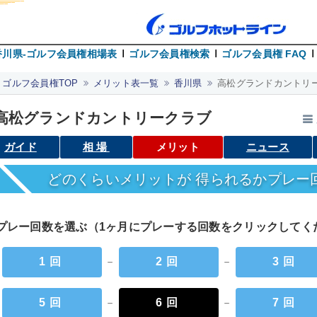
香川県-ゴルフ会員権相場表
ゴルフ会員権検索
ゴルフ会員権 FAQ
ゴルフ会員権TOP
メリット表一覧
香川県
高松グランドカントリー
高松グランドカントリークラブ
ガイド
相場
メリット
ニュース
どのくらいメリットが 得られるかプレー
プレー回数を選ぶ（1ヶ月にプレーする回数をクリックして
1回
－
2回
－
3回
5回
－
6回
－
7回