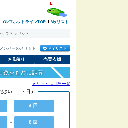
ゴルフホットラインTOP
Myリスト
クラブ メリット
メンバーのメリット
ＭＹリスト
お見積り
売買依頼
回数をもとに試算
メリット-香川県一覧
ください 土・日）
－
4回
－
8回