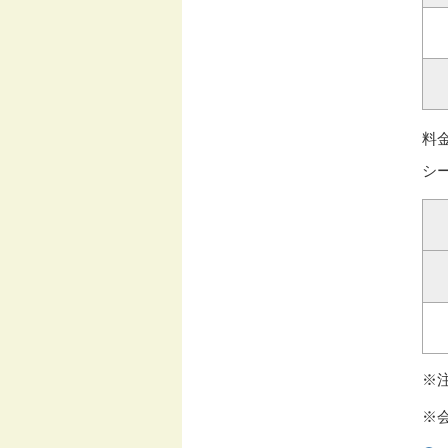
料
シ
※
※