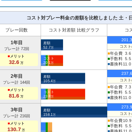
コスト対プレー料金の差額を比較しました 土・日
プレー回数
コスト対差額 比較グラフ
コ
201,
1年目
差額
コスト
52.7
万
プレー計 72回
■
年会費
3.6
■
メリット
コスト
■
手数料
5.5
32.6
20.1
万
万
■
書換料
11.0
237,
2年目
差額
コスト
105.4
万
プレー計 144回
■
年会費
7.3
■
メリット
コスト
■
手数料
5.5
81.6
23.8
万
万
■
書換料
11.0
273,
3年目
差額
コスト
158.1
万
プレー計 216回
■
年会費
10.9
■
メリット
■
手数料
5.5
130.7
万
■
書換料
11.0