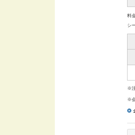
料
シ
※
※