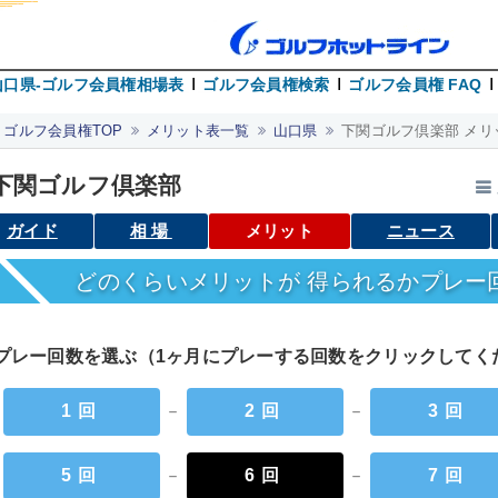
山口県-ゴルフ会員権相場表
ゴルフ会員権検索
ゴルフ会員権 FAQ
ゴルフ会員権TOP
メリット表一覧
山口県
下関ゴルフ倶楽部 メリ
下関ゴルフ倶楽部
ガイド
相場
メリット
ニュース
どのくらいメリットが 得られるかプレー
プレー回数を選ぶ（1ヶ月にプレーする回数をクリックして
1回
－
2回
－
3回
5回
－
6回
－
7回