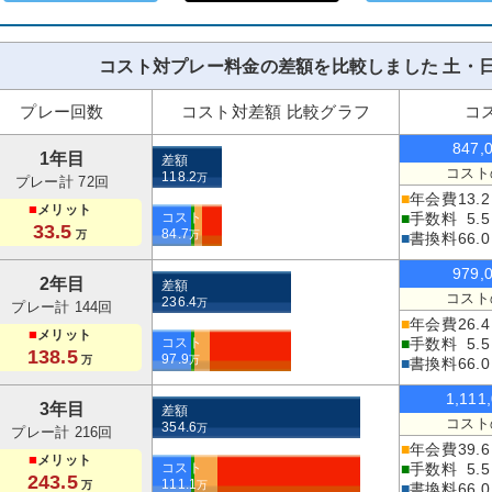
コスト対プレー料金の差額を比較しました 土・日
プレー回数
コスト対差額 比較グラフ
コ
847,
1年目
差額
コスト
118.2
万
プレー計 72回
■
年会費
13.2
■
メリット
コスト
■
手数料
5.5
33.5
84.7
万
万
■
書換料
66.0
979,
2年目
差額
コスト
236.4
万
プレー計 144回
■
年会費
26.4
■
メリット
コスト
■
手数料
5.5
138.5
97.9
万
万
■
書換料
66.0
1,111
3年目
差額
コスト
354.6
万
プレー計 216回
■
年会費
39.6
■
メリット
コスト
■
手数料
5.5
243.5
111.1
万
万
■
書換料
66.0