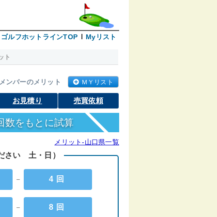
ゴルフホットラインTOP
Myリスト
ット
メンバーのメリット
ＭＹリスト
お見積り
売買依頼
回数をもとに試算
メリット-山口県一覧
ください 土・日）
－
4回
－
8回