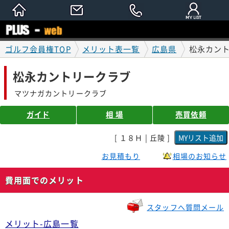
ゴルフ会員権TOP
メリット表一覧
広島県
松永カン
松永カントリークラブ
マツナガカントリークラブ
ガイド
相 場
売買依頼
[ １８Ｈ | 丘陵 ]
お見積もり
相場のお知らせ
費用面でのメリット
スタッフへ質問メール
メリット-広島一覧