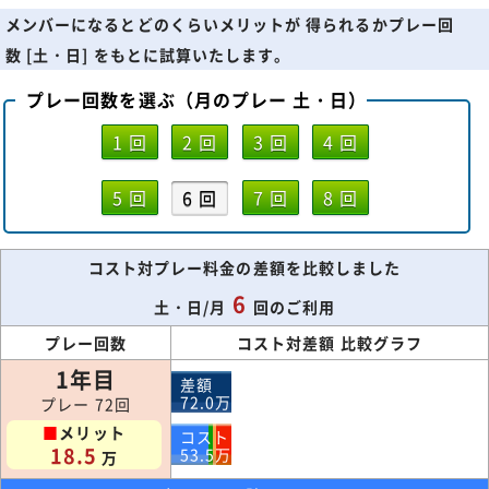
メンバーになるとどのくらいメリットが 得られるかプレー回
数 [土・日] をもとに試算いたします。
プレー回数を選ぶ（月のプレー 土・日）
1 回
2 回
3 回
4 回
5 回
6 回
7 回
8 回
コスト対プレー料金の差額を比較しました
6
土・日/月
回のご利用
プレー回数
コスト対差額 比較グラフ
1年目
差額
72.0
万
プレー 72回
■
メリット
コスト
18.5
53.5
万
万