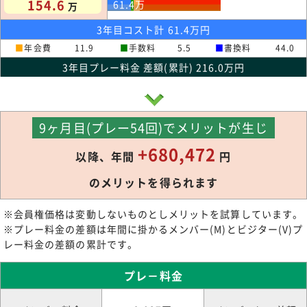
154.6
61.4
万
万
3年目コスト計 61.4万円
■
年会費
11.9
■
手数料
5.5
■
書換料
44.0
3年目プレー料金 差額(累計) 216.0万円
9ヶ月目(プレー54回)でメリットが生じ
+680,472
以降、年間
円
のメリットを得られます
※会員権価格は変動しないものとしメリットを試算しています。
※プレー料金の差額は年間に掛かるメンバー(M)とビジター(V)プ
レー料金の差額の累計です。
プレ－料金