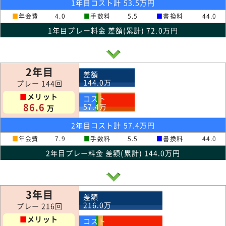
1年目コスト計 53.5万円
■
年会費
4.0
■
手数料
5.5
■
書換料
44.0
1年目プレー料金 差額(累計) 72.0万円
2年目
差額
144.0
万
プレー 144回
■
メリット
コスト
86.6
57.4
万
万
2年目コスト計 57.4万円
■
年会費
7.9
■
手数料
5.5
■
書換料
44.0
2年目プレー料金 差額(累計) 144.0万円
3年目
差額
216.0
万
プレー 216回
■
メリット
コスト