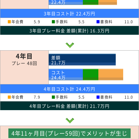
22.4
万
3年目コスト計 22.4万円
■
年会費
5.9
■
手数料
5.5
■
書換料
11.0
3年目プレー料金 差額(累計) 16.3万円
4年目
差額
21.7
万
プレー 48回
コスト
24.4
万
4年目コスト計 24.4万円
■
年会費
7.9
■
手数料
5.5
■
書換料
11.0
4年目プレー料金 差額(累計) 21.7万円
4年11ヶ月目(プレー59回)でメリットが生じ