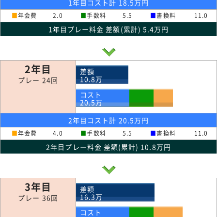
1年目コスト計 18.5万円
■
年会費
2.0
■
手数料
5.5
■
書換料
11.0
1年目プレー料金 差額(累計) 5.4万円
2年目
差額
10.8
万
プレー 24回
コスト
20.5
万
2年目コスト計 20.5万円
■
年会費
4.0
■
手数料
5.5
■
書換料
11.0
2年目プレー料金 差額(累計) 10.8万円
3年目
差額
16.3
万
プレー 36回
コスト