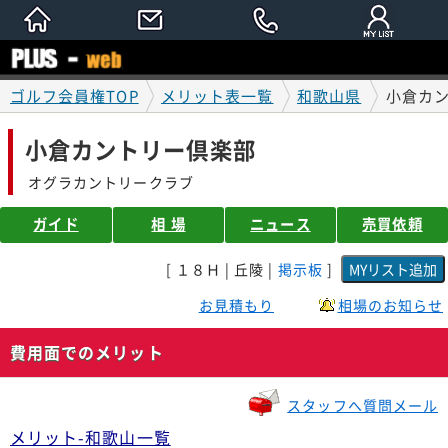
ゴルフ会員権TOP
メリット表一覧
和歌山県
小倉カ
小倉カントリー倶楽部
オグラカントリークラブ
ガイド
相 場
ニュース
売買依頼
[ １８Ｈ | 丘陵 |
掲示板
]
お見積もり
相場のお知らせ
費用面でのメリット
スタッフへ質問メール
メリット-和歌山一覧