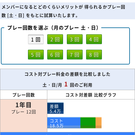
メンバーになるとどのくらいメリットが 得られるかプレー回
数 [土・日] をもとに試算いたします。
プレー回数を選ぶ（月のプレー 土・日）
1 回
2 回
3 回
4 回
5 回
6 回
7 回
8 回
コスト対プレー料金の差額を比較しました
1
土・日/月
回のご利用
プレー回数
コスト対差額 比較グラフ
1年目
差額
5.4
万
プレー 12回
コスト
18.5
万