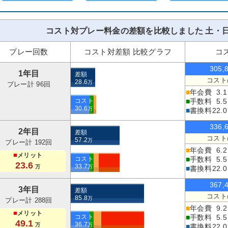
コスト対プレー料金の差額を比較しました 土・日
プレー回数
コスト対差額 比較グラフ
コ
305,
1年目
差額
コスト
28.6
万
プレー計 96回
■
年会費
3.1
コスト
■
手数料
5.5
30.6
万
■
書換料
22.0
336,
2年目
差額
コスト
57.2
万
プレー計 192回
■
年会費
6.2
■
メリット
コスト
■
手数料
5.5
23.6
33.7
万
万
■
書換料
22.0
367,
3年目
差額
コスト
85.8
万
プレー計 288回
■
年会費
9.2
■
メリット
コスト
■
手数料
5.5
49.1
36.7
万
万
■
書換料
22.0