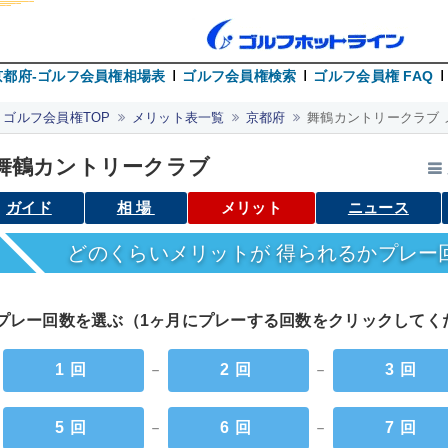
京都府-ゴルフ会員権相場表
ゴルフ会員権検索
ゴルフ会員権 FAQ
ゴルフ会員権TOP
メリット表一覧
京都府
舞鶴カントリークラブ 
舞鶴カントリークラブ
ガイド
相場
メリット
ニュース
どのくらいメリットが 得られるかプレー
プレー回数を選ぶ（1ヶ月にプレーする回数をクリックして
1回
－
2回
－
3回
5回
－
6回
－
7回