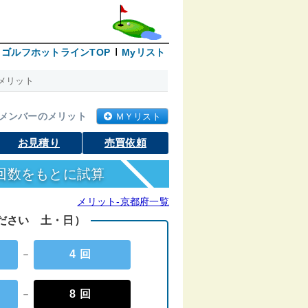
ゴルフホットラインTOP
Myリスト
メリット
メンバーのメリット
ＭＹリスト
お見積り
売買依頼
回数をもとに試算
メリット-京都府一覧
ください 土・日）
－
4回
－
8回