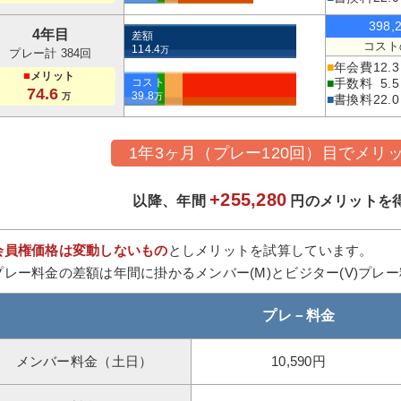
398,
4年目
差額
コスト
114.4
万
プレー計 384回
■
年会費
12.3
■
メリット
コスト
■
手数料
5.5
74.6
39.8
万
万
■
書換料
22.0
1年3ヶ月（プレー120回）目でメリ
+255,280
以降、年間
円のメリットを
会員権価格は変動しないもの
としメリットを試算しています。
プレー料金の差額は年間に掛かるメンバー(M)とビジター(V)プレ
プレ－料金
メンバー料金（土日）
10,590円