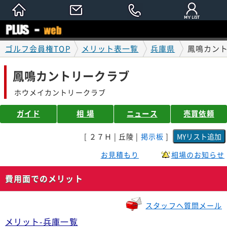
ゴルフ会員権TOP
メリット表一覧
兵庫県
鳳鳴カン
鳳鳴カントリークラブ
ホウメイカントリークラブ
ガイド
相 場
ニュース
売買依頼
[ ２７Ｈ | 丘陵 |
掲示板
]
お見積もり
相場のお知らせ
費用面でのメリット
スタッフへ質問メール
メリット-兵庫一覧