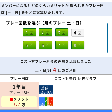
メンバーになるとどのくらいメリットが 得られるかプレー回
数 [土・日] をもとに試算いたします。
プレー回数を選ぶ（月のプレー 土・日）
1 回
2 回
3 回
4 回
5 回
6 回
7 回
8 回
コスト対プレー料金の差額を比較しました
4
土・日/月
回のご利用
プレー回数
コスト対差額 比較グラフ
1年目
差額
28.0
万
プレー 48回
■
メリット
コスト
7.7
20.2
万
万