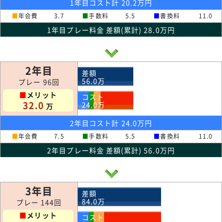
1年目コスト計 20.2万円
■
年会費
3.7
■
手数料
5.5
■
書換料
11.0
1年目プレー料金 差額(累計) 28.0万円
2年目
差額
56.0
万
プレー 96回
■
メリット
コスト
32.0
24.0
万
万
2年目コスト計 24.0万円
■
年会費
7.5
■
手数料
5.5
■
書換料
11.0
2年目プレー料金 差額(累計) 56.0万円
3年目
差額
84.0
万
プレー 144回
■
メリット
コスト