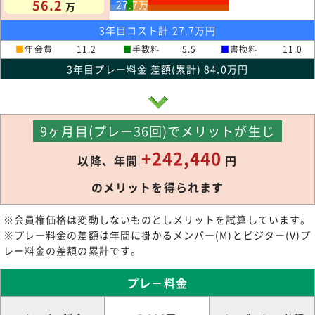
56.2
27.7
万
万
3年目コスト計 27.7万円
■
年会費
11.2
■
手数料
5.5
■
書換料
11.0
3年目プレー料金 差額(累計) 84.0万円
9ヶ月目(プレー36回)でメリットが生じ
+242,440
以降、年間
円
のメリットを得られます
※会員権価格は変動しないものとしメリットを試算しています。
※プレー料金の差額は年間に掛かるメンバー(M)とビジター(V)プ
レー料金の差額の累計です。
プレ－料金