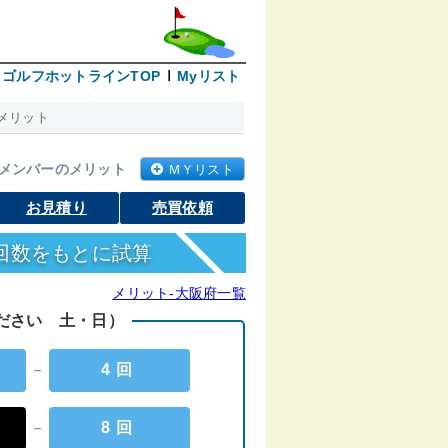
ゴルフホットラインTOP
Myリスト
メリット
メンバーのメリット
ＭＹリスト
お見積り
売買依頼
回数をもとに試算
メリット-大阪府一覧
ください 土・日）
－
4回
－
8回