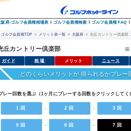
大阪府-ゴルフ会員権相場表
ゴルフ会員権検索
ゴルフ会員権 FAQ
ゴルフ会員権TOP
メリット表一覧
大阪府
光丘カントリー倶楽部 
光丘カントリー倶楽部
ガイド
相場
メリット
ニュース
どのくらいメリットが 得られるかプレー
プレー回数を選ぶ（1ヶ月にプレーする回数をクリックして
1回
－
2回
－
3回
5回
－
6回
－
7回