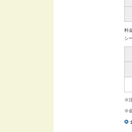
料
シ
※
※