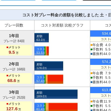
コスト対プレー料金の差額を比較しました 土・日
プレー回数
コスト対差額 比較グラフ
コ
534,
1年目
差額
コスト
63.0
万
プレー計 84回
■
年会費
4.0
■
メリット
コスト
■
手数料
5.5
9.5
53.5
万
万
■
書換料
44.0
574,
2年目
差額
コスト
126.0
万
プレー計 168回
■
年会費
7.9
■
メリット
コスト
■
手数料
5.5
68.6
57.4
万
万
■
書換料
44.0
613,
3年目
差額
コスト
189.0
万
プレー計 252回
■
年会費
11.9
■
メリット
コスト
■
手数料
5.5
127.6
61.4
万
万
■
書換料
44.0